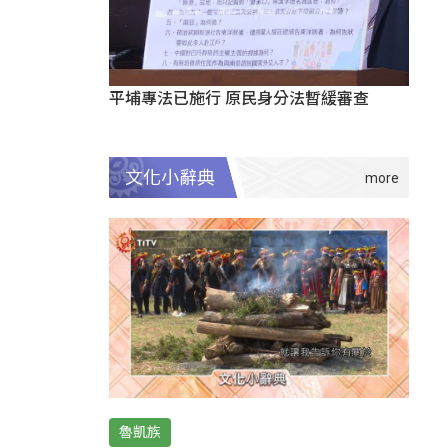
平埔專法已施行 原民身分法暫緩審查
文化小辭典
魯凱族