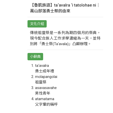
【魯凱族語】ta‘avalra ‘i tatolohae ni｜
萬山部落勇士祭的由來
文化介紹
傳統祖靈祭是一系列為期四個月的祭典，
現今配合族人工作求學濃縮為一天，並特
別將「勇士祭(Ta‘avala)」凸顯辦理。
小辭典
ta‘avalra
勇士成年禮
molapangolai
祖靈祭
asavasavahe
男性青年
atamatama
父字輩的稱呼