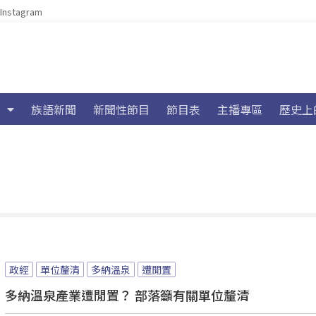
Instagram
族語新聞
新聞性節目
節目表
主播專區
歷史上
政經
單位釐清
多納溫泉
遭閒置
多納溫泉產業遭閒置？ 部落籲有關單位釐清