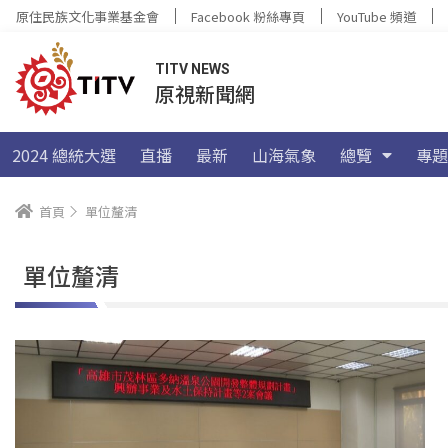
原住民族文化事業基金會
Facebook 粉絲專頁
YouTube 頻道
TITV NEWS
原視新聞網
2024 總統大選
直播
最新
山海氣象
總覽
專題
首頁
單位釐清
單位釐清