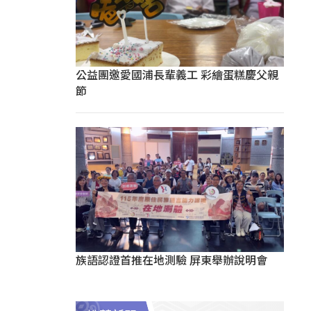
公益團邀愛國浦長輩義工 彩繪蛋糕慶父親
節
族語認證首推在地測驗 屏東舉辦說明會