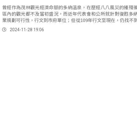
曾經作為茂林觀光經濟命脈的多納溫泉，在歷經八八風災的摧殘
區內的觀光都不及當初盛況，而近年代表會和公所就針對復甦多
業規劃可行性，行文到市府單位；但從109年行文至現在，仍找不
關來進行後續審查作業，為此議員范織欽就召集各相關單位進行
2024-11-28 19:06
清。