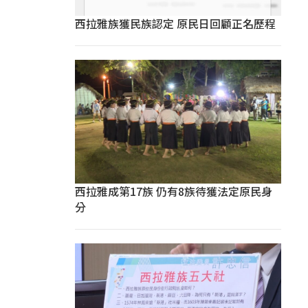
西拉雅族獲民族認定 原民日回顧正名歷程
西拉雅成第17族 仍有8族待獲法定原民身
分