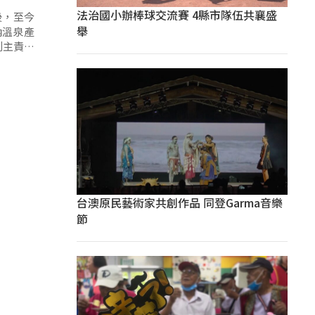
法治國小辦棒球交流賽 4縣市隊伍共襄盛
後，至今
舉
納溫泉產
到主責機
討論、釐
台澳原民藝術家共創作品 同登Garma音樂
節