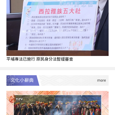
平埔專法已施行 原民身分法暫緩審查
文化小辭典