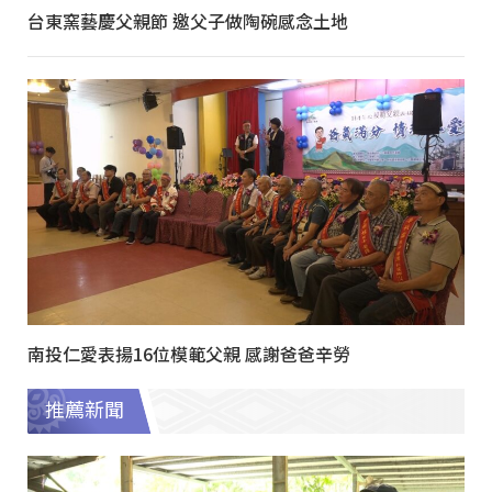
台東窯藝慶父親節 邀父子做陶碗感念土地
南投仁愛表揚16位模範父親 感謝爸爸辛勞
推薦新聞