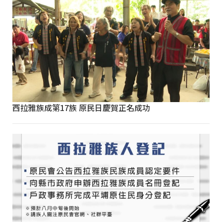
西拉雅族成第17族 原民日慶賀正名成功