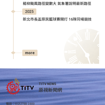
楊柳颱風路徑變數大 氣象署說明最新路徑
2025
新北市長盃原民籃球賽開打 16隊同場競技
more
TITV NEWS
原視新聞網
電話：(02)2788-1600