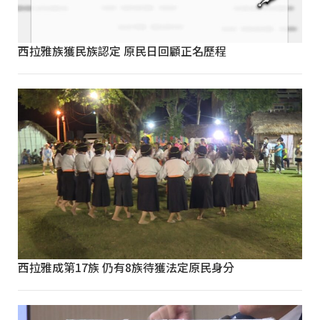
西拉雅族獲民族認定 原民日回顧正名歷程
西拉雅成第17族 仍有8族待獲法定原民身分