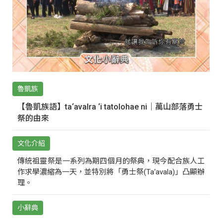
魯凱族
【魯凱族語】ta‘avalra ‘i tatolohae ni｜萬山部落勇士
祭的由來
文化介紹
傳統祖靈祭是一系列為期四個月的祭典，現今配合族人工
作求學濃縮為一天，並特別將「勇士祭(Ta‘avala)」凸顯辦
理。
小辭典