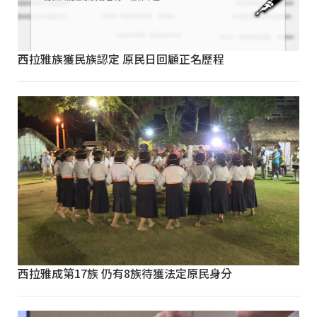
西拉雅族獲民族認定 原民日回顧正名歷程
西拉雅成第17族 仍有8族待獲法定原民身分