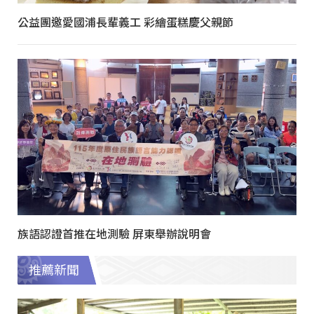
公益團邀愛國浦長輩義工 彩繪蛋糕慶父親節
族語認證首推在地測驗 屏東舉辦說明會
推薦新聞