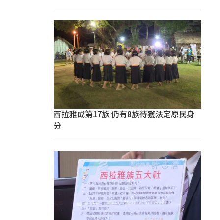
西拉雅成第17族 仍有8族待獲法定原民身
分