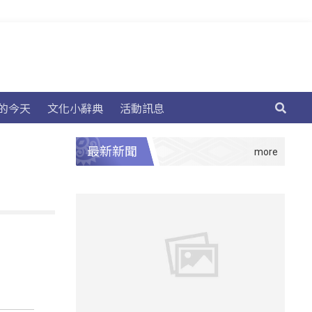
的今天
文化小辭典
活動訊息
最新新聞