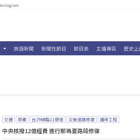
Instagram
族語新聞
新聞性節目
節目表
主播專區
歷史上
交通
原鄉
台29線臨11便道
災後道路修建
護岸工程
中央核撥12億經費 進行那瑪夏路段修復