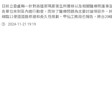
日前立委盧縣一針對高雄那瑪夏衛生所遷移以及相關醫療照護事
各單位來到區內進行勘查，而除了醫療問題為主要討論項目外，針
線臨11便道道路修建和長久性規劃，甲仙工務段也報告，將台29線
道升格省道一事的可行性評估，因為今年陸續有多個颱風侵襲，
2024-11-21 19:19
仍在修正，但會如期在12月提報中央，而目前針對災後道路修建
確定先核撥第一期12億的款項，推動修復工作。