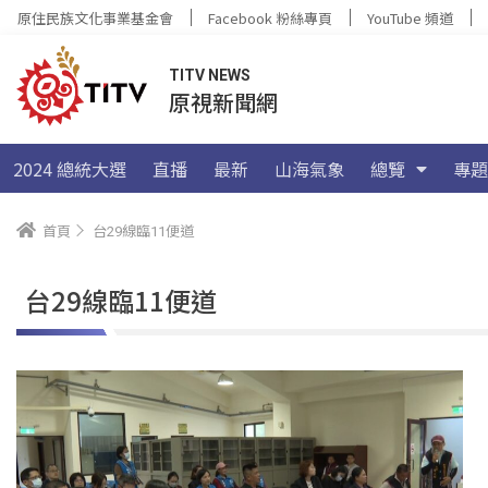
原住民族文化事業基金會
Facebook 粉絲專頁
YouTube 頻道
TITV NEWS
原視新聞網
2024 總統大選
直播
最新
山海氣象
總覽
專題
首頁
台29線臨11便道
台29線臨11便道