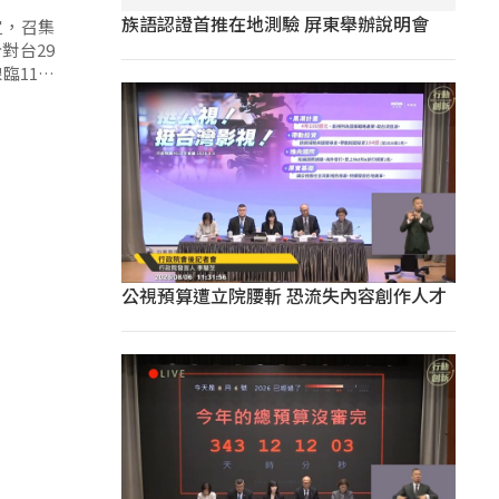
族語認證首推在地測驗 屏東舉辦說明會
宜，召集
對台29
臨11便
因此計畫
，中央也
公視預算遭立院腰斬 恐流失內容創作人才