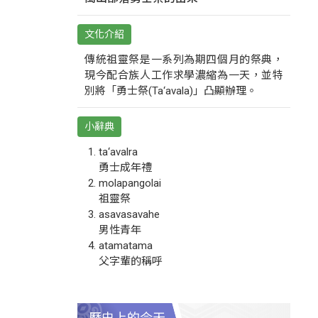
文化介紹
傳統祖靈祭是一系列為期四個月的祭典，
現今配合族人工作求學濃縮為一天，並特
別將「勇士祭(Ta‘avala)」凸顯辦理。
小辭典
ta‘avalra
勇士成年禮
molapangolai
祖靈祭
asavasavahe
男性青年
atamatama
父字輩的稱呼
歷史上的今天