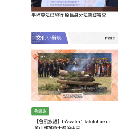
平埔專法已施行 原民身分法暫緩審查
文化小辭典
魯凱族
【魯凱族語】ta‘avalra ‘i tatolohae ni｜
萬山部落勇士祭的由來