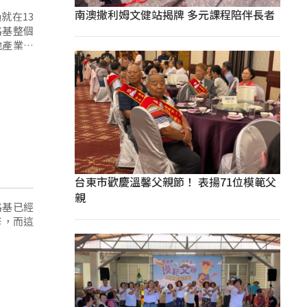
南澳撒利姆文健站揭牌 多元課程陪伴長者
就在13
路基整個
地產業運
台東市歡慶溫馨父親節！ 表揚71位模範父
親
路基已經
修，而這