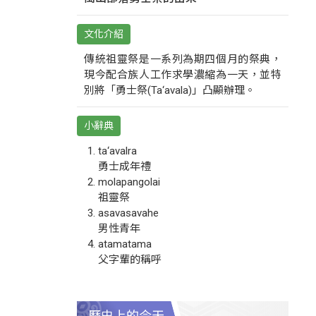
文化介紹
傳統祖靈祭是一系列為期四個月的祭典，
現今配合族人工作求學濃縮為一天，並特
別將「勇士祭(Ta‘avala)」凸顯辦理。
小辭典
ta‘avalra
勇士成年禮
molapangolai
祖靈祭
asavasavahe
男性青年
atamatama
父字輩的稱呼
歷史上的今天