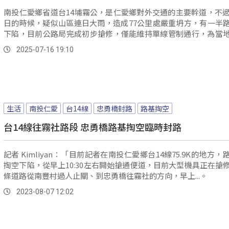
南投仁愛鄉省道台14埔霧公，是仁愛鄉對外交通的主要幹道，不過
日的時候，疑似山區連日大雨，造成77公里處嚴重坍方，有一半
下陷，目前公路局完成初步搶修，僅能維持單線管制通行，為當
輸甚至暑假旅遊季，都帶來不小衝擊。
2025-07-16 19:10
生活
南投仁愛
台14線
忠勇橋封路
路基掏空
台14線往霧社路段 忠勇橋路基掏空臨時封路
記者 Kimliyan：「目前記者在南投仁愛鄉台14線75.9K的地方，
掏空下陷，從早上10:30左右開始搶通便道，目前大型機具正在搶
條道路從南豐村過人止關、到忠勇橋往霧社的方向，早上...。
2023-08-07 12:02