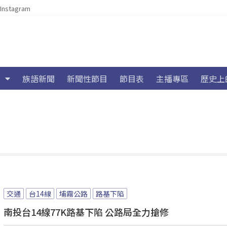
Instagram
族語新聞
新聞性節目
節目表
主播專區
歷史上
交通
台14線
埔霧公路
路基下陷
南投台14線77K路基下陷 公路局全力搶修