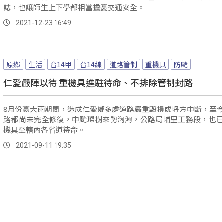
誌，也讓師生上下學都相當擔憂交通安全。
2021-12-23 16:49
原鄉
生活
台14甲
台14線
道路管制
重機具
防颱
仁愛嚴陣以待 重機具進駐待命、不排除管制封路
8月份豪大雨期間，造成仁愛鄉多處道路嚴重毀損或坍方中斷，至
路都尚未完全修復，中颱璨樹來勢洶洶，公路局埔里工務段，也
機具至轄內各省道待命。
2021-09-11 19:35