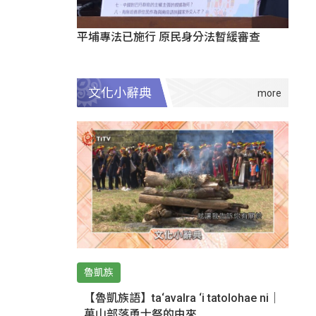
平埔專法已施行 原民身分法暫緩審查
文化小辭典
魯凱族
【魯凱族語】ta‘avalra ‘i tatolohae ni｜
萬山部落勇士祭的由來