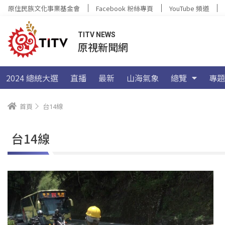
原住民族文化事業基金會
Facebook 粉絲專頁
YouTube 頻道
TITV NEWS
原視新聞網
2024 總統大選
直播
最新
山海氣象
總覽
專題
首頁
台14線
台14線