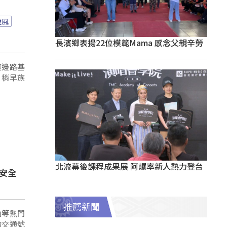
颱風
長濱鄉表揚22位模範Mama 感念父親辛勞
這邊路基
，稍早族
北流幕後課程成果展 阿爆率新人熱力登台
安全
推薦新聞
山等熱門
的交通號