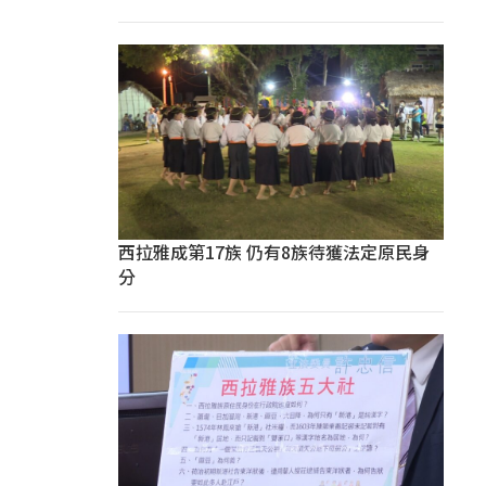
西拉雅成第17族 仍有8族待獲法定原民身
分