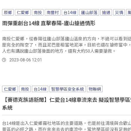
原鄉
仁愛鄉
南投
南豐村
台14線
廬山部落
搶通
災情
雨彈重創台14線 直擊春陽-廬山搶通情形
南投仁愛鄉，從春陽往廬山部落廬山溫泉的方向，不過可以看到
是完全的掏空了，而且泥巴是相當地泥濘，目前也還在搶修當中
人也有講說廬山部落後面的地方，還有大約50人需要搶救。
2023-08-06 12:01
仁愛鄉
南投
台14線
智慧學區安全系統
物聯網
【賽德克族語新聞】仁愛台14線車流來去 擬設智慧學區
系統
台14線是出入仁愛鄉霧社地區的主要道路，也是前往清境與合歡
景區的必經之路，而在來來去去的車流中，當地學區卻沒有足夠