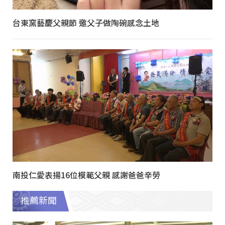
台東窯藝慶父親節 邀父子做陶碗感念土地
南投仁愛表揚16位模範父親 感謝爸爸辛勞
推薦新聞