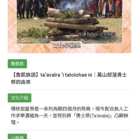
魯凱族
【魯凱族語】ta‘avalra ‘i tatolohae ni｜萬山部落勇士
祭的由來
文化介紹
傳統祖靈祭是一系列為期四個月的祭典，現今配合族人工
作求學濃縮為一天，並特別將「勇士祭(Ta‘avala)」凸顯辦
理。
小辭典