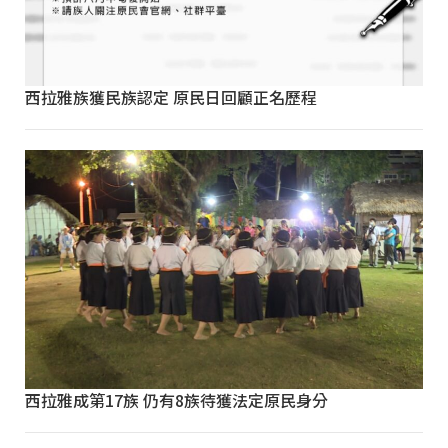
西拉雅族獲民族認定 原民日回顧正名歷程
西拉雅成第17族 仍有8族待獲法定原民身分