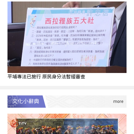
平埔專法已施行 原民身分法暫緩審查
文化小辭典