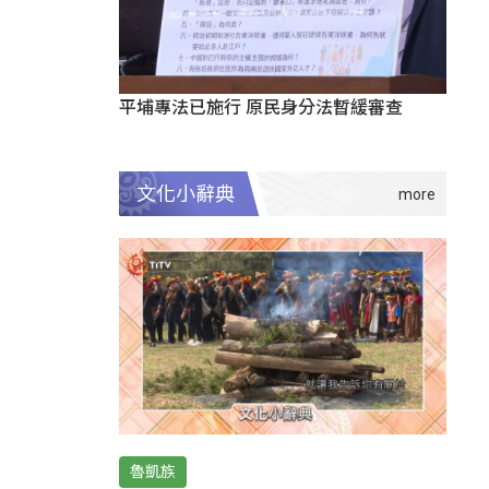
平埔專法已施行 原民身分法暫緩審查
文化小辭典
魯凱族