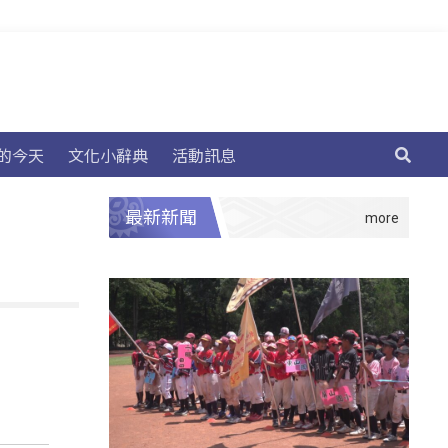
的今天
文化小辭典
活動訊息
最新新聞