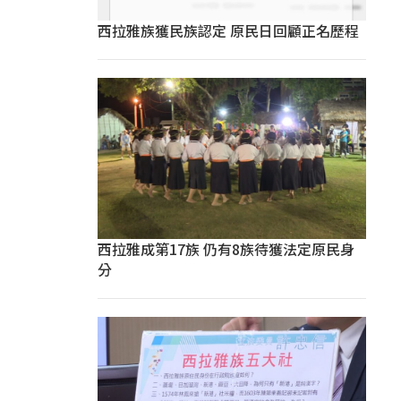
西拉雅族獲民族認定 原民日回顧正名歷程
西拉雅成第17族 仍有8族待獲法定原民身
分