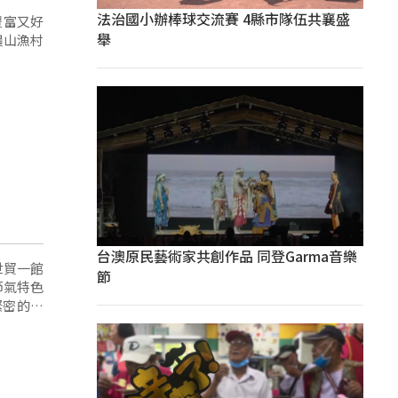
法治國小辦棒球交流賽 4縣市隊伍共襄盛
豐富又好
舉
農山漁村
台澳原民藝術家共創作品 同登Garma音樂
世貿一館
節
節氣特色
緊密的連