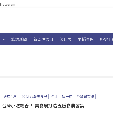
Instagram
族語新聞
新聞性節目
節目表
主播專區
歷史上
祭典活動
2025台灣美食展
台北世貿一館
台灣農業館
台灣小吃飄香！ 美食展打造五感食農饗宴