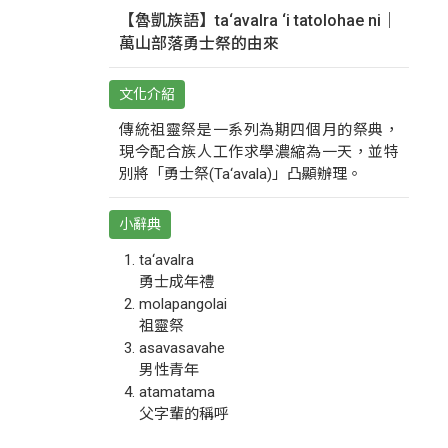
【魯凱族語】ta‘avalra ‘i tatolohae ni｜
萬山部落勇士祭的由來
文化介紹
傳統祖靈祭是一系列為期四個月的祭典，
現今配合族人工作求學濃縮為一天，並特
別將「勇士祭(Ta‘avala)」凸顯辦理。
小辭典
ta‘avalra
勇士成年禮
molapangolai
祖靈祭
asavasavahe
男性青年
atamatama
父字輩的稱呼