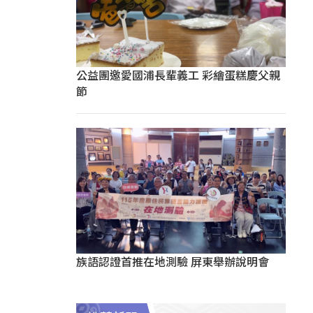
公益團邀愛國浦長輩義工 彩繪蛋糕慶父親
節
族語認證首推在地測驗 屏東舉辦說明會