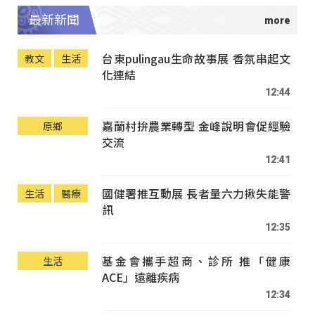
最新新聞
台東pulingau生命故事展 香氛串起文
教文
生活
化連結
12:44
嘉蘭村拚農業轉型 金峰說明會促經驗
原鄉
交流
12:41
國健署推互動展 長者量六力揪失能警
生活
醫療
訊
12:35
基金會攜手超商、診所 推「健康
生活
ACE」遠離疾病
12:34