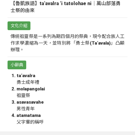
【魯凱族語】ta‘avalra ‘i tatolohae ni｜萬山部落勇
士祭的由來
文化介紹
傳統祖靈祭是一系列為期四個月的祭典，現今配合族人工
作求學濃縮為一天，並特別將「勇士祭(Ta‘avala)」凸顯
辦理。
小辭典
ta‘avalra
勇士成年禮
molapangolai
祖靈祭
asavasavahe
男性青年
atamatama
父字輩的稱呼