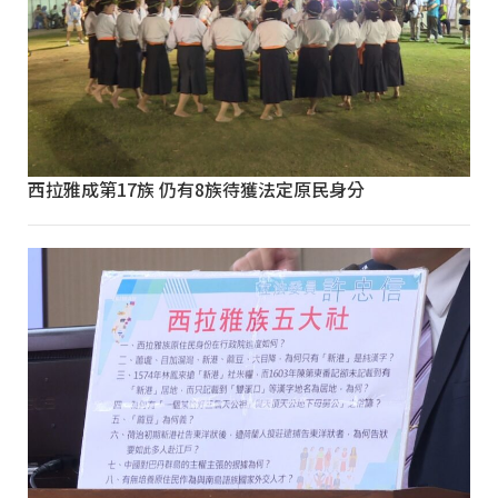
西拉雅成第17族 仍有8族待獲法定原民身分