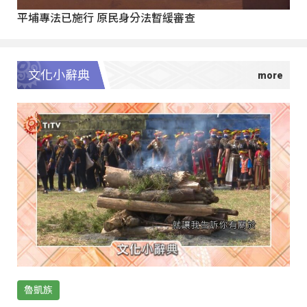
平埔專法已施行 原民身分法暫緩審查
文化小辭典
魯凱族