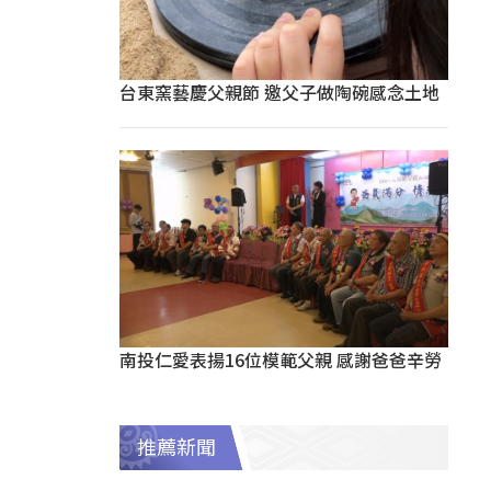
台東窯藝慶父親節 邀父子做陶碗感念土地
南投仁愛表揚16位模範父親 感謝爸爸辛勞
推薦新聞