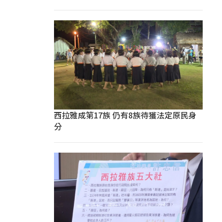
西拉雅成第17族 仍有8族待獲法定原民身
分