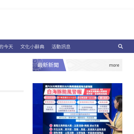
的今天
文化小辭典
活動訊息
最新新聞