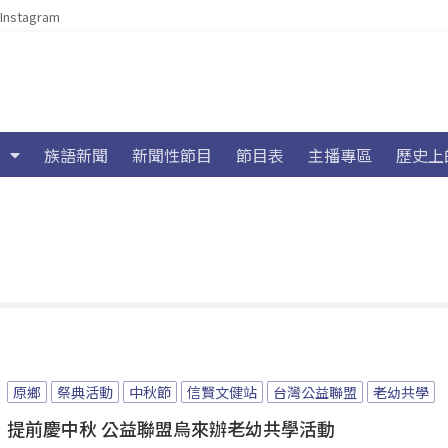
Instagram
族語新聞
新聞性節目
節目表
主播專區
歷史上
原鄉
祭典活動
中秋節
信賢文健站
台灣公益聯盟
老幼共學
提前慶中秋 公益聯盟烏來辦老幼共學活動