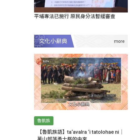
平埔專法已施行 原民身分法暫緩審查
文化小辭典
魯凱族
【魯凱族語】ta‘avalra ‘i tatolohae ni｜
萬山部落勇士祭的由來