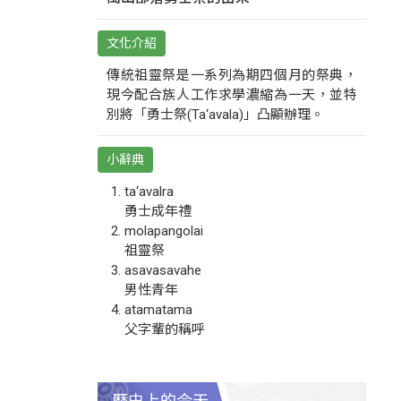
文化介紹
傳統祖靈祭是一系列為期四個月的祭典，
現今配合族人工作求學濃縮為一天，並特
別將「勇士祭(Ta‘avala)」凸顯辦理。
小辭典
ta‘avalra
勇士成年禮
molapangolai
祖靈祭
asavasavahe
男性青年
atamatama
父字輩的稱呼
歷史上的今天