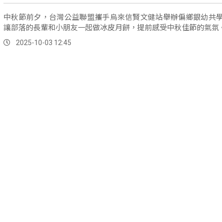
中秋節前夕，台灣公益聯盟攜手烏來信賢文健站舉辦偏鄉銀幼共
讓部落的長輩和小朋友一起做冰皮月餅，提前感受中秋佳節的氣氛
2025-10-03 12:45