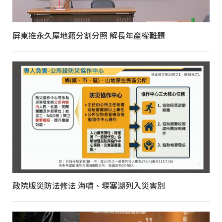
屏東推永久屋地籍分割分照 解長年產權難題
政院版災防法修法 海嘯、堰塞湖列入災害別