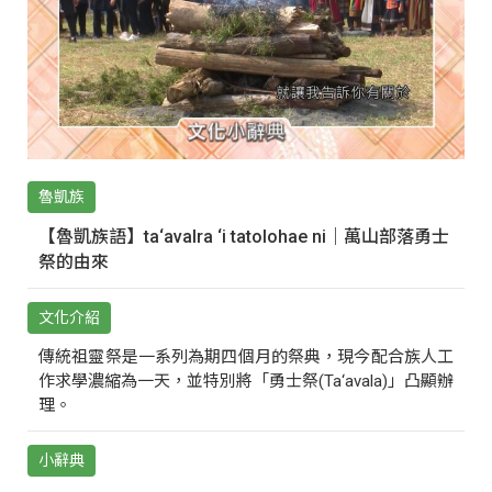
魯凱族
【魯凱族語】ta‘avalra ‘i tatolohae ni｜萬山部落勇士
祭的由來
文化介紹
傳統祖靈祭是一系列為期四個月的祭典，現今配合族人工
作求學濃縮為一天，並特別將「勇士祭(Ta‘avala)」凸顯辦
理。
小辭典