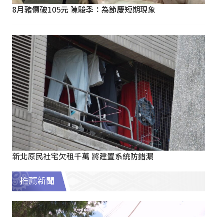
8月豬價破105元 陳駿季：為節慶短期現象
新北原民社宅欠租千萬 將建置系統防錯漏
推薦新聞