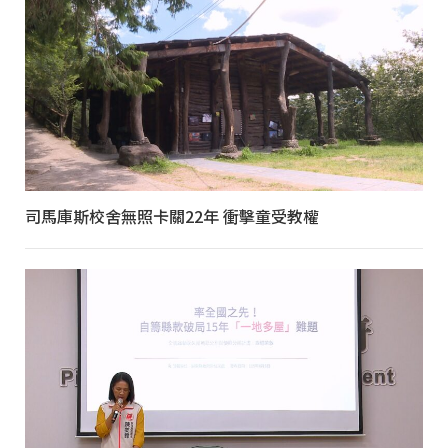
司馬庫斯校舍無照卡關22年 衝擊童受教權