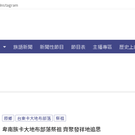
Instagram
族語新聞
新聞性節目
節目表
主播專區
歷史上
原鄉
台東卡大地布部落
祭祖
卑南族卡大地布部落祭祖 齊聚發祥地追思