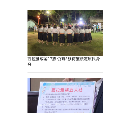
西拉雅成第17族 仍有8族待獲法定原民身
分