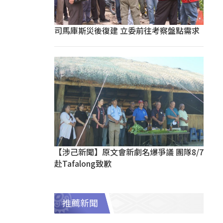
司馬庫斯災後復建 立委前往考察盤點需求
【涉己新聞】原文會新劇名爆爭議 團隊8/7
赴Tafalong致歉
推薦新聞