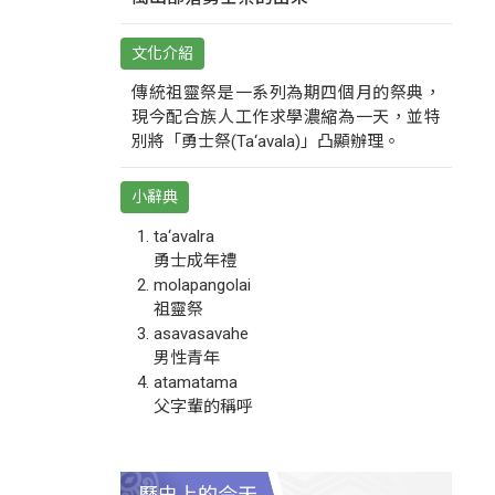
文化介紹
傳統祖靈祭是一系列為期四個月的祭典，
現今配合族人工作求學濃縮為一天，並特
別將「勇士祭(Ta‘avala)」凸顯辦理。
小辭典
ta‘avalra
勇士成年禮
molapangolai
祖靈祭
asavasavahe
男性青年
atamatama
父字輩的稱呼
歷史上的今天