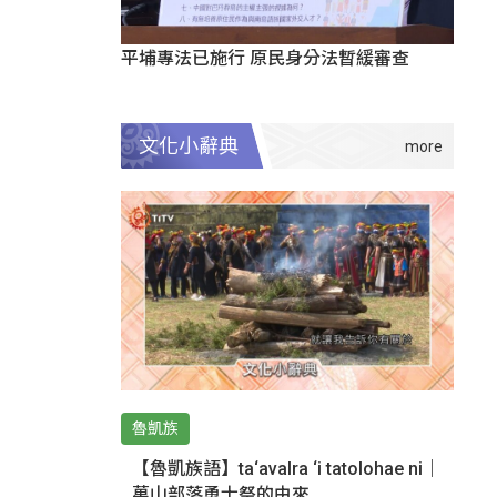
平埔專法已施行 原民身分法暫緩審查
文化小辭典
魯凱族
【魯凱族語】ta‘avalra ‘i tatolohae ni｜
萬山部落勇士祭的由來