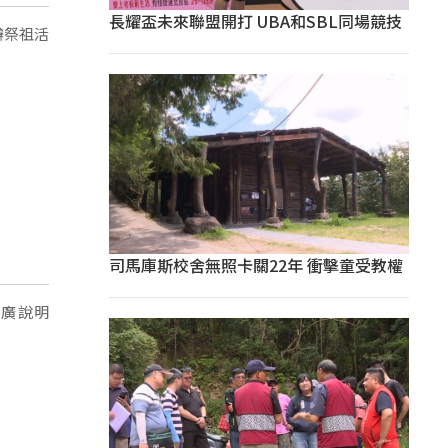
長耀盃未來聯盟開打 UBA和SBL同場競技
辦祭祖活
司馬庫斯校舍無照卡關22年 衝擊童受教權
推廣說明