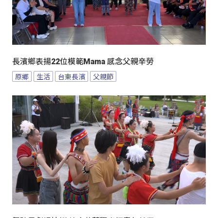
長濱鄉表揚22位模範Mama 感念父親辛勞
原鄉
生活
台東長濱
父親節