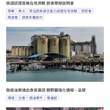
族語認證首推在地測驗 屏東舉辦說明會
原鄉
教文
原住民族語言能力認證在地測驗
原民會
原語會
屏東來義高中
致癌油案燒出食安漏洞 朝野籲強化通報、品管
環境
社會
癌油事件
衛福部