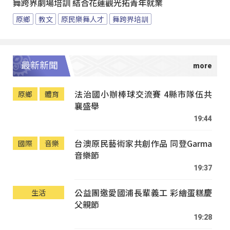
舞跨界劇場培訓 結合花蓮觀光拓青年就業
原鄉
教文
原民樂舞人才
舞跨界培訓
最新新聞
法治國小辦棒球交流賽 4縣市隊伍共
原鄉
體育
襄盛舉
19:44
台澳原民藝術家共創作品 同登Garma
國際
音樂
音樂節
19:37
公益團邀愛國浦長輩義工 彩繪蛋糕慶
生活
父親節
19:28