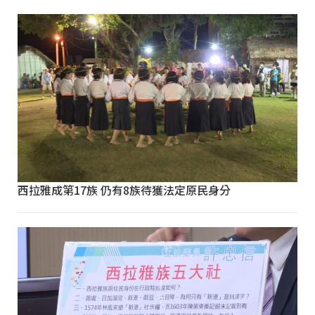
西拉雅成第17族 仍有8族待獲法定原民身分