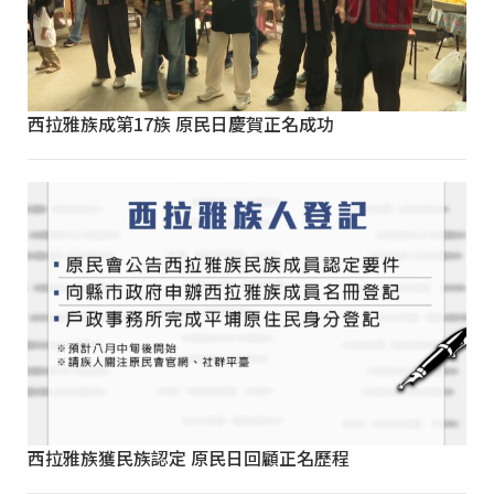
西拉雅族成第17族 原民日慶賀正名成功
西拉雅族獲民族認定 原民日回顧正名歷程