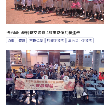
法治國小辦棒球交流賽 4縣市隊伍共襄盛舉
原鄉
體育
南投仁愛
原鄉少棒隊
法治國小少棒隊