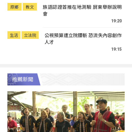
族語認證首推在地測驗 屏東舉辦說明
原鄉
教文
會
19:20
公視預算遭立院腰斬 恐流失內容創作
生活
立法院
人才
19:15
推薦新聞