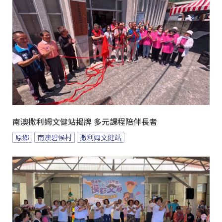
南澳撒利姆文健站揭牌 多元課程陪伴長者
原鄉
南澳碧候村
撒利姆文健站