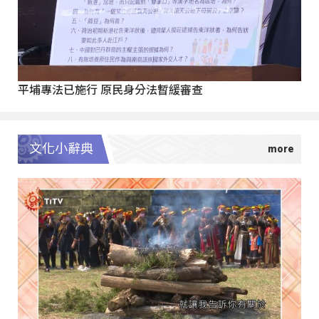
平埔專法已施行 原民身分法暫緩審查
文化小辭典