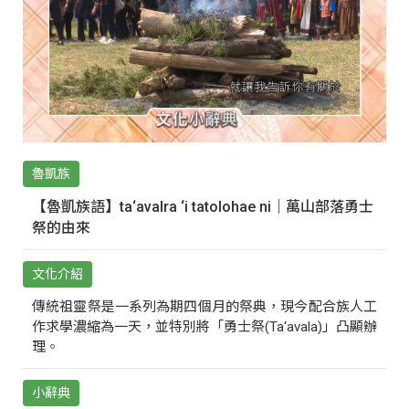
魯凱族
【魯凱族語】ta‘avalra ‘i tatolohae ni｜萬山部落勇士
祭的由來
文化介紹
傳統祖靈祭是一系列為期四個月的祭典，現今配合族人工
作求學濃縮為一天，並特別將「勇士祭(Ta‘avala)」凸顯辦
理。
小辭典