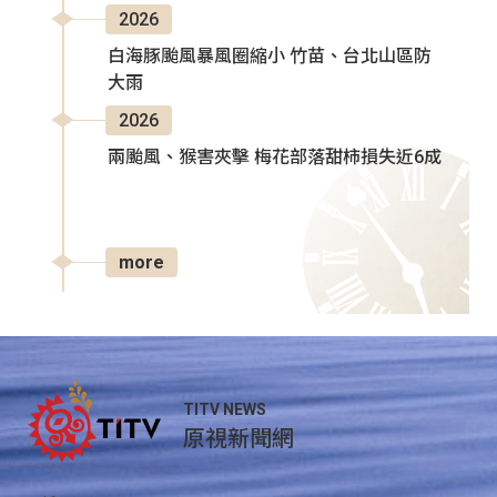
2026
白海豚颱風暴風圈縮小 竹苗、台北山區防
大雨
2026
兩颱風、猴害夾擊 梅花部落甜柿損失近6成
more
TITV NEWS
原視新聞網