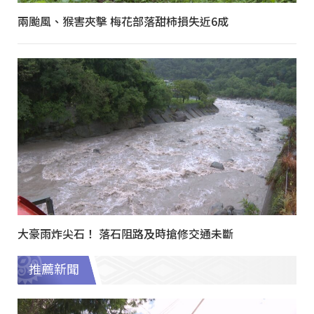
兩颱風、猴害夾擊 梅花部落甜柿損失近6成
大豪雨炸尖石！ 落石阻路及時搶修交通未斷
推薦新聞