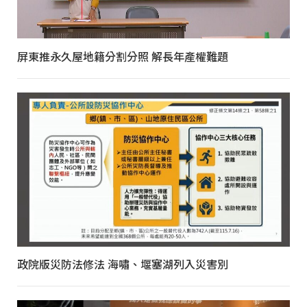
屏東推永久屋地籍分割分照 解長年產權難題
政院版災防法修法 海嘯、堰塞湖列入災害別