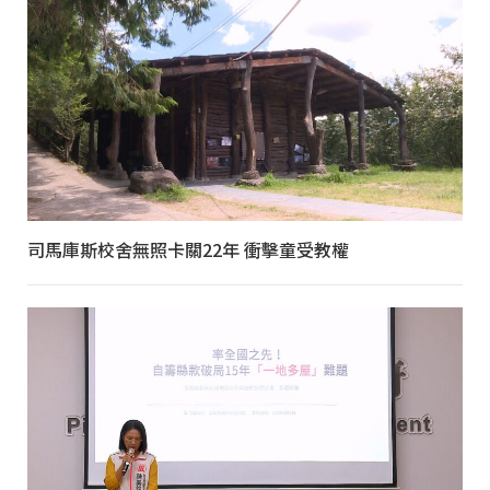
司馬庫斯校舍無照卡關22年 衝擊童受教權