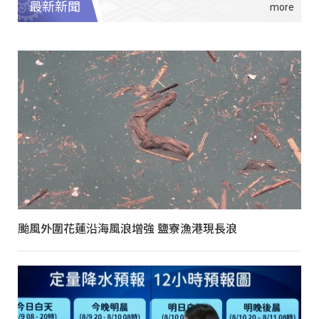
最新新聞
颱風外圍花蓮沿海風浪增強 鹽寮漁港現長浪