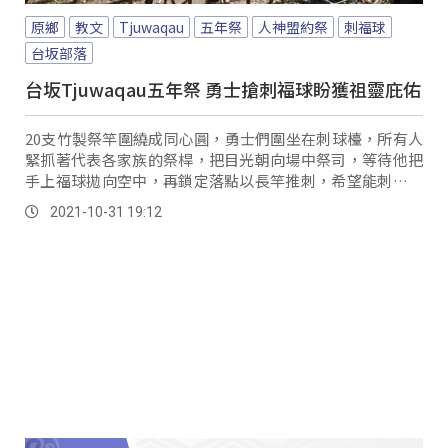
原鄉
教文
Tjuwaqau
五年祭
人神盟約祭
刺福球
台坂部落
台坂Tjuwaqau五年祭 勇士搶刺福球盼獲祖靈庇佑
20支竹製祭竿圍繞成同心圓，勇士們圍坐在刺球檯，所有人
緊抓著代表各家族的祭桿，把目光朝向場中祭司，等待他把
手上福球拋向空中，再鎖定落點以長竿推刺，希望能刺中福
球，得到祖靈庇佑。
2021-10-31 19:12