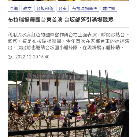
原鄉
教文
台坂部落
台東
布拉瑞揚舞團
達仁鄉
布拉瑞揚舞團台東首演 台坂部落引滿場觀眾
利用流水席紅色的圓桌當作舞台在上面表演，瞬間炒熱台下
氣氛，這是布拉瑞揚舞團，今年首次在家鄉台東的巡迴演
出，演出前也邀請台坂國小體操隊，在現場展示體操動作及
隊呼表演，展現在地體操搖籃的特色，金曲歌王桑布伊也參
2022-12-20 16:40
與演出行列。