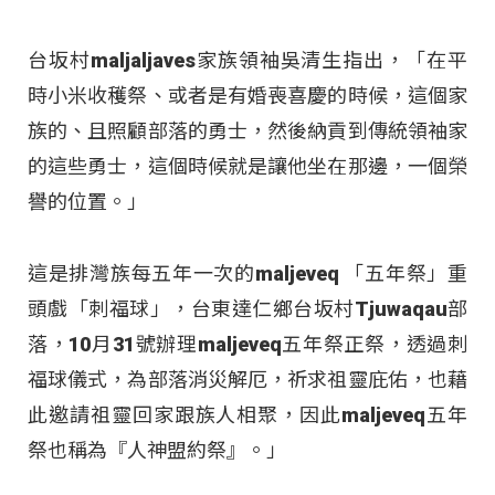
台坂村maljaljaves家族領袖吳清生指出，「在平
時小米收穫祭、或者是有婚喪喜慶的時候，這個家
族的、且照顧部落的勇士，然後納貢到傳統領袖家
的這些勇士，這個時候就是讓他坐在那邊，一個榮
譽的位置。」
這是排灣族每五年一次的maljeveq 「五年祭」重
頭戲「刺福球」，台東達仁鄉台坂村Tjuwaqau部
落，10月31號辦理maljeveq五年祭正祭，透過刺
福球儀式，為部落消災解厄，祈求祖靈庇佑，也藉
此邀請祖靈回家跟族人相聚，因此maljeveq五年
祭也稱為『人神盟約祭』。」