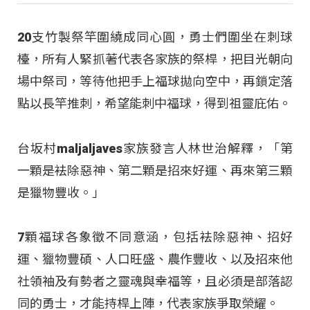
20支竹製祭竿圍繞成同心圓，勇士們圍坐在刺球
檯，所有人緊抓著代表各家族的祭桿，把目光朝向
場中祭司，等待他把手上福球拋向空中，再鎖定落
點以長竿推刺，希望能刺中福球，得到祖靈庇佑。
台坂村maljaljaves家族發言人林世治解釋，「第
一顆是袪除惡神、第二顆是招來好運、再來第三顆
是獵物豐收。」
7顆福球各象徵不同意涵，包括袪除惡神、招好
運、獵物豐碩、人口旺盛、農作豐收、以及招來他
社領袖及有勢者之靈魂與幸福等，且必須是部落認
同的勇士，才能持桿上陣，代表家族爭取榮耀。