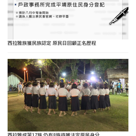
西拉雅族獲民族認定 原民日回顧正名歷程
西拉雅成第17族 仍有8族待獲法定原民身分