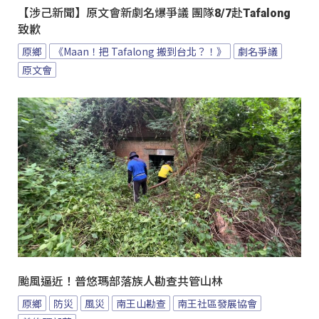
【涉己新聞】原文會新劇名爆爭議 團隊8/7赴Tafalong
致歉
原鄉
《Maan！把 Tafalong 搬到台北？！》
劇名爭議
原文會
颱風逼近！普悠瑪部落族人勘查共管山林
原鄉
防災
風災
南王山勘查
南王社區發展協會