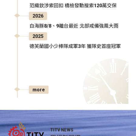
范織欽涉索回扣 橋檢發動搜索120萬交保
2026
白海豚8/8、9離台最近 北部戒備強風大雨
2025
德芙蘭國小少棒隊成軍3年 獲隊史首座冠軍
more
TITV NEWS