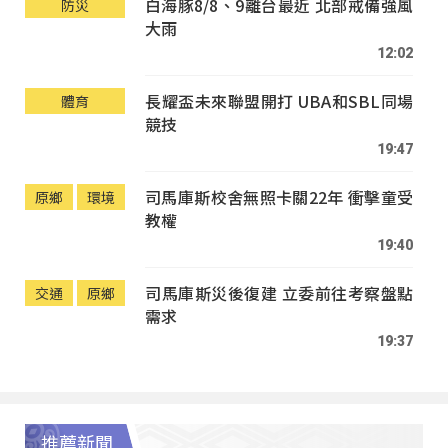
白海豚8/8、9離台最近 北部戒備強風
防災
大雨
12:02
長耀盃未來聯盟開打 UBA和SBL同場
體育
競技
19:47
司馬庫斯校舍無照卡關22年 衝擊童受
原鄉
環境
教權
19:40
司馬庫斯災後復建 立委前往考察盤點
交通
原鄉
需求
19:37
推薦新聞