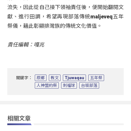
流失，因此從自己接下領袖責任後，便開始翻閱文
獻、進行田調，希望再現部落傳統maljeveq五年
祭儀，藉此彰顯排灣族的傳統文化價值。
責任編輯：嘎兆
關鍵字：
原鄉
教文
Tjuwaqau
五年祭
人神盟約祭
刺福球
台坂部落
相關文章