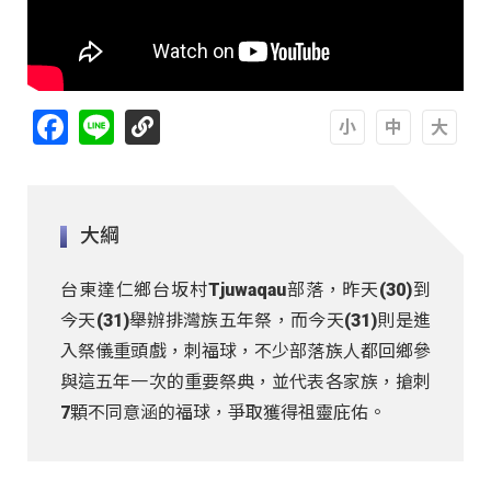
Facebook
Line
A
A
A
大綱
台東達仁鄉台坂村Tjuwaqau部落，昨天(30)到
今天(31)舉辦排灣族五年祭，而今天(31)則是進
入祭儀重頭戲，刺福球，不少部落族人都回鄉參
與這五年一次的重要祭典，並代表各家族，搶刺
7顆不同意涵的福球，爭取獲得祖靈庇佑。