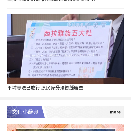
平埔專法已施行 原民身分法暫緩審查
文化小辭典