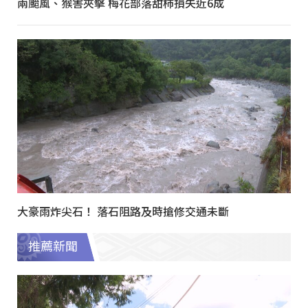
兩颱風、猴害夾擊 梅花部落甜柿損失近6成
大豪雨炸尖石！ 落石阻路及時搶修交通未斷
推薦新聞