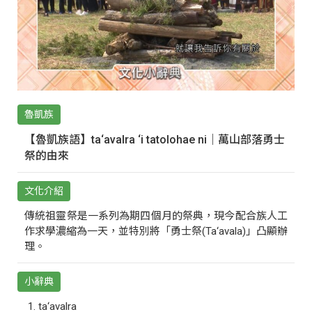
魯凱族
【魯凱族語】ta‘avalra ‘i tatolohae ni｜萬山部落勇士
祭的由來
文化介紹
傳統祖靈祭是一系列為期四個月的祭典，現今配合族人工
作求學濃縮為一天，並特別將「勇士祭(Ta‘avala)」凸顯辦
理。
小辭典
ta‘avalra