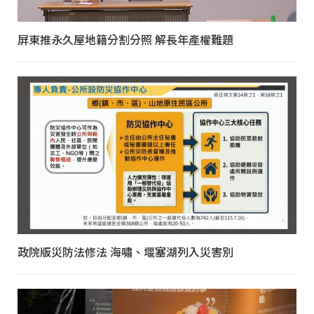
屏東推永久屋地籍分割分照 解長年產權難題
政院版災防法修法 海嘯、堰塞湖列入災害別