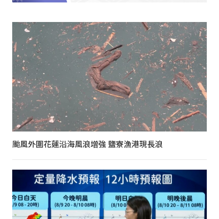
颱風外圍花蓮沿海風浪增強 鹽寮漁港現長浪