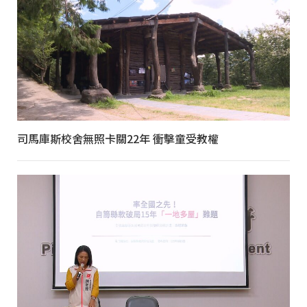
司馬庫斯校舍無照卡關22年 衝擊童受教權