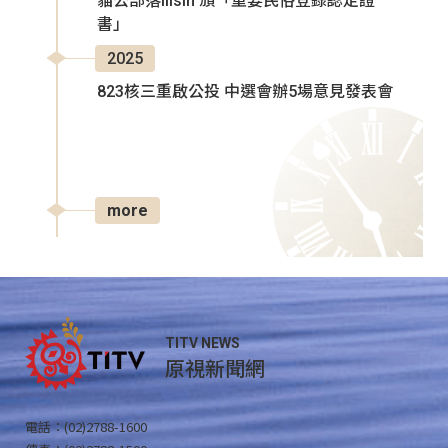
貓公部落Ilisin 頒「重要民俗登錄認定證
書」
2025
823核三重啟公投 中選會辦5場意見發表會
more
TITV NEWS
原視新聞網
電話：(02)2788-1600