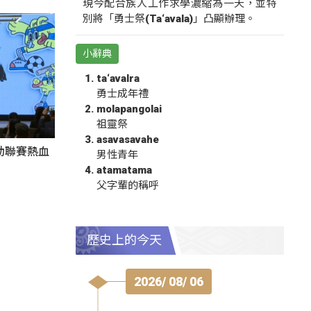
現今配合族人工作求學濃縮為一天，並特
別將「勇士祭(Ta‘avala)」凸顯辦理。
小辭典
ta‘avalra
勇士成年禮
molapangolai
祖靈祭
asavasavahe
動聯賽熱血
男性青年
atamatama
父字輩的稱呼
歷史上的今天
2026/ 08/ 06