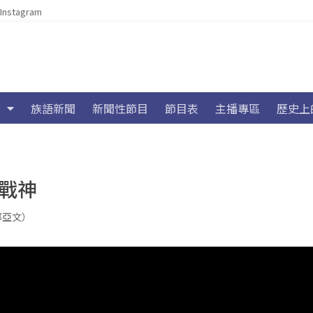
Instagram
族語新聞
新聞性節目
節目表
主播專區
歷史上
克戰神
（郭亞文）