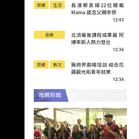
長濱鄉表揚22位模範
原鄉
生活
Mama 感念父親辛勞
12:43
北流幕後課程成果展 阿
音樂
爆率新人熱力登台
12:36
舞跨界劇場培訓 結合花
原鄉
教文
蓮觀光拓青年就業
12:34
推薦新聞