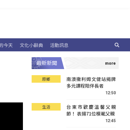
的今天
文化小辭典
活動訊息
最新新聞
南澳撒利姆文健站揭牌
原鄉
多元課程陪伴長者
12:50
台東市歡慶溫馨父親
生活
節！ 表揚71位模範父親
12:45