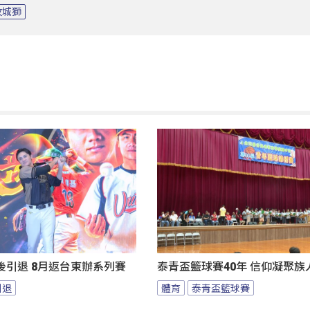
攻城獅
後引退 8月返台東辦系列賽
泰青盃籃球賽40年 信仰凝聚族
引退
體育
泰青盃籃球賽