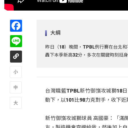
Facebook
大綱
Line
昨日（18）晚間，TPBL例行賽在台
轟下本季新高32分，多次在關鍵時刻挺
A
台灣職籃TPBL新竹御嵿攻城獅1
A
動下，以101比98力克對手，收下近
A
新竹御嵿攻城獅球員 高國豪：「滿
友，製造機會空檔給我，然後加上自