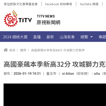
原住民族文化事業基金會
Facebook 粉絲專頁
YouTube 頻道
TITV NEWS
原視新聞網
2024 總統大選
直播
最新
山海氣象
總覽
專題
首頁
體育
高國豪飆本季新高32分 攻城獅力克戰神
高國豪飆本季新高32分 攻城獅力
發布：2026-01-19 19:31
臺北市
si Aitan（邱依婷）
、
uliu