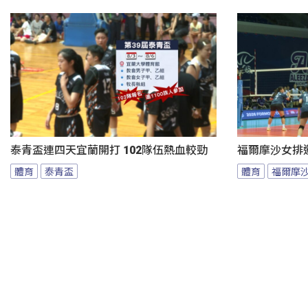
泰青盃連四天宜蘭開打 102隊伍熱血較勁
福爾摩沙女排邀
體育
泰青盃
體育
福爾摩