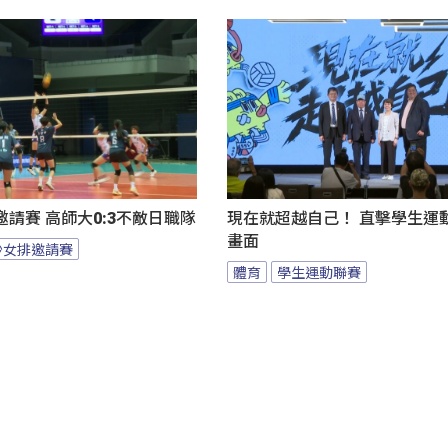
請賽 高師大0:3不敵日職隊
現在就超越自己！ 直擊學生運
畫面
沙女排邀請賽
體育
學生運動聯賽