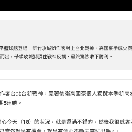
北和平籃球館登場，新竹攻城獅作客對上台北戰神，高國豪手感火
身而出，帶領攻城獅頂住戰神反撲，最終驚險收下勝利。
8日作客台北台新戰神，靠著後衛高國豪個人獨攬本季新高3
期5連勝。
開心今天（18）的狀況，就是還滿不錯的，然後我很感謝
己當然就是有機會，就是有信心不斷去嘗試出手。」