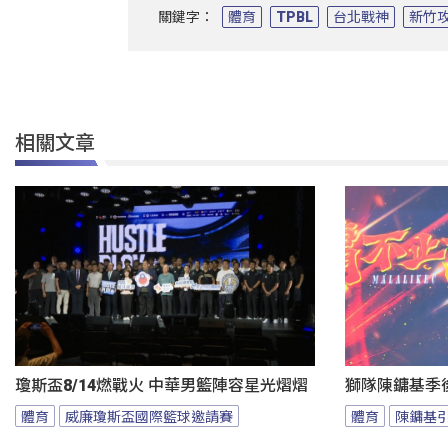
關鍵字：
體育
TPBL
台北戰神
新竹
相關文章
瓊斯盃8/14燃戰火 中華男籃陣容星光熠熠
獅隊陳鏞基季
體育
威廉瓊斯盃國際籃球邀請賽
體育
陳鏞基