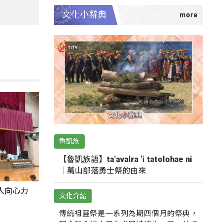
文化小辭典
魯凱族
【魯凱族語】ta‘avalra ‘i tatolohae ni
｜萬山部落勇士祭的由來
人向心力
文化介紹
傳統祖靈祭是一系列為期四個月的祭典，