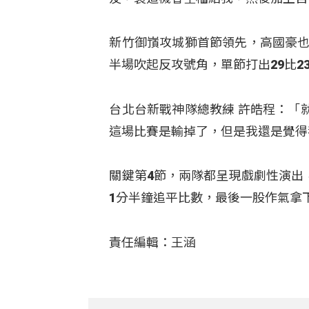
新竹御嵿攻城獅首節領先，高國豪也
半場吹起反攻號角，單節打出29比2
台北台新戰神隊總教練 許皓程：「
這場比賽是輸掉了，但是我還是覺得
關鍵第4節，兩隊都呈現戲劇性演出，
1分半鐘追平比數，最後一股作氣拿
責任編輯：王涵