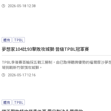
2026-05-18 12:38
體育
TPBL
夢想家104比93擊敗攻城獅 晉級TPBL冠軍賽
TPBL季後賽首輪採五戰三勝制，由已取得聽牌優勢的福爾摩沙夢
場挑戰新竹御嵿攻城獅。
2026-05-17 12:16
體育
TPBL