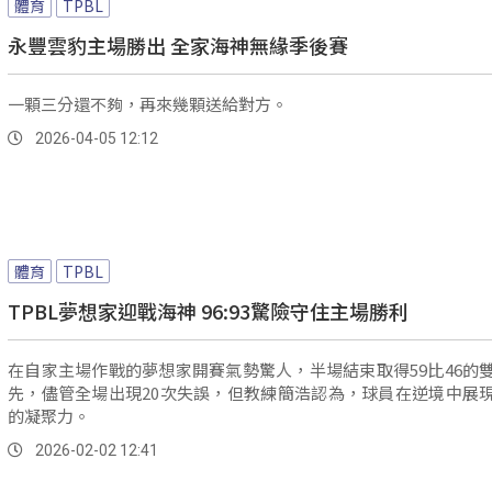
體育
TPBL
永豐雲豹主場勝出 全家海神無緣季後賽
一顆三分還不夠，再來幾顆送給對方。
2026-04-05 12:12
體育
TPBL
TPBL夢想家迎戰海神 96:93驚險守住主場勝利
在自家主場作戰的夢想家開賽氣勢驚人，半場結束取得59比46的
先，儘管全場出現20次失誤，但教練簡浩認為，球員在逆境中展
的凝聚力。
2026-02-02 12:41