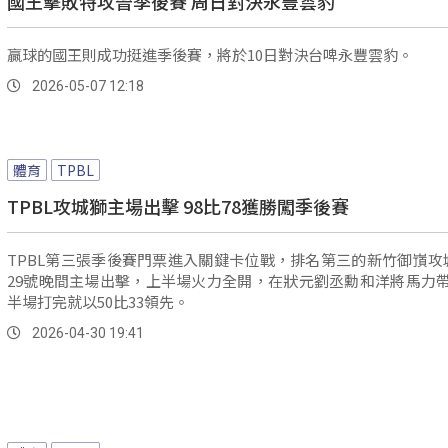
國王擊敗特攻晉季後賽 周日對決永豐雲豹
贏球的國王則成功挺進季後賽，將於10日對決台啤永豐雲豹。
2026-05-07 12:18
體育
TPBL
TPBL攻城獅主場出擊 98比78獲勝闖季後賽
TPBL第三張季後賽門票進入關鍵卡位戰，排名第三的新竹御嵿攻
29號晚間主場出擊，上半場火力全開，在狀元劉丞勳和洋將馬力
半場打完就以50比33領先。
2026-04-30 19:41