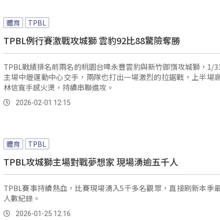
體育
TPBL
TPBL例行賽激戰攻城獅 雲豹92比88驚險奪勝
TPBL戰績排名前兩名的桃園台啤永豐雲豹與新竹御嵿攻城獅，1/3
主場中壢運動中心交手，兩隊也打出一場激烈的拉鋸戰，上半場
林信寬手感火燙，持續串聯進攻。
2026-02-01 12:15
體育
TPBL
TPBL攻城獅主場對戰夢想家 現場湧逾五千人
TPBL賽事持續熱血，比賽現場湧入5千多名觀眾，直接刷新本季
人數紀錄。