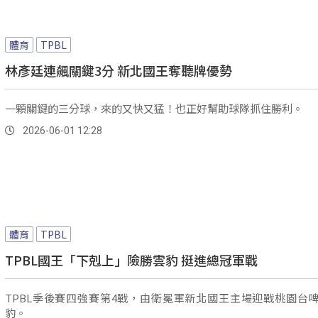
體育
TPBL
林彥廷連飆關鍵3分 新北國王奪聽牌優勢
一顆關鍵的三分球，來的又快又猛！也正好幫助球隊抓住勝利。
2026-06-01 12:28
體育
TPBL
TPBL國王「下剋上」險勝雲豹 挺進總冠軍戰
TPBL季後賽四強賽第4戰，由衛冕軍新北國王主場迎戰桃園台
豹。