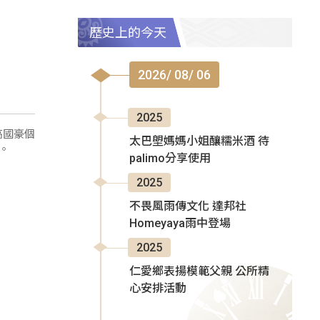
歷史上的今天
2026/ 08/ 06
2025
太巴塱媽媽小姐釀糯米酒 待
高國豪個
palimo分享使用
。
2025
不畏風雨傳文化 達邦社
Homeyaya雨中登場
2025
仁愛鄉表揚模範父親 公所精
心安排活動