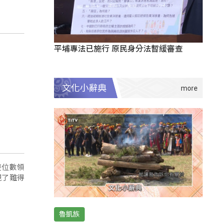
平埔專法已施行 原民身分法暫緩審查
文化小辭典
雙位數領
現了難得
魯凱族