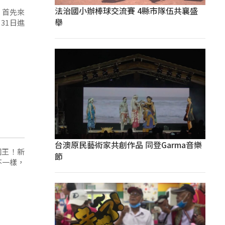
法治國小辦棒球交流賽 4縣市隊伍共襄盛
舉
31日進
台澳原民藝術家共創作品 同登Garma音樂
國王！新
節
不一樣，