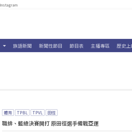
Instagram
族語新聞
新聞性節目
節目表
主播專區
歷史上
體育
TPBL
TPVL
田徑
職排、籃總決賽開打 原田徑選手備戰亞運