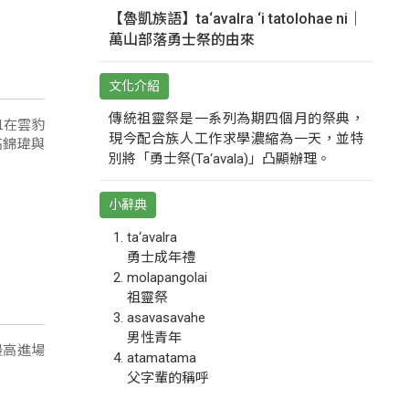
【魯凱族語】ta‘avalra ‘i tatolohae ni｜
萬山部落勇士祭的由來
文化介紹
傳統祖靈祭是一系列為期四個月的祭典，
1在雲豹
現今配合族人工作求學濃縮為一天，並特
高錦瑋與
別將「勇士祭(Ta‘avala)」凸顯辦理。
小辭典
ta‘avalra
勇士成年禮
molapangolai
祖靈祭
asavasavahe
男性青年
atamatama
最高進場
父字輩的稱呼