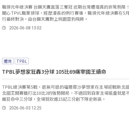
職排元年總決賽 台鋼天鷹直落三奪冠 近期台灣體壇真的非常熱鬧！首先來
關心TPVL職業排球，經歷漫長的例行賽後，職排元年總決賽在5月
行最終對決，由台鋼天鷹對上桃園雲豹飛將。
2026-06-08 13:02
體育
TPBL
TPBL夢想家狂轟3分球 105比69痛宰國王續命
TPBL總決賽第5戰，退無可退的福爾摩沙夢想家在主場迎戰新北
北國王開賽雖打出10比3的強勢開局，不過回到自家主場能量就是
瘋狂命中三分球，全場就砍進15記三分創下隊史新高。
2026-06-03 12:25