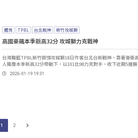
2026-01-25 12:16
體育
TPBL
台北戰神
新竹攻城獅
高國豪飆本季新高32分 攻城獅力克戰神
台灣職籃TPBL新竹御嵿攻城獅18日作客台北台新戰神，靠著後衛
人獨攬本季新高32分帶動下，以101比98力克對手，收下近期5連勝
2026-01-19 19:31
1
2