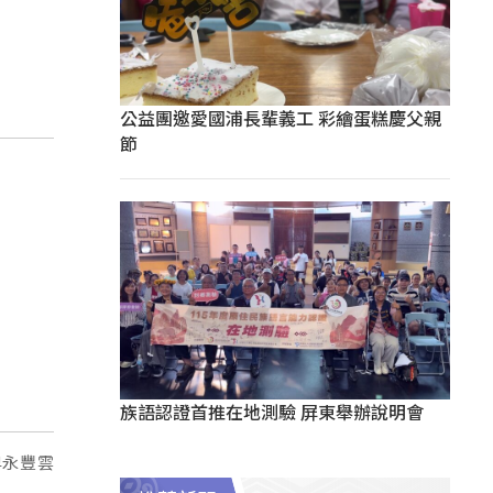
公益團邀愛國浦長輩義工 彩繪蛋糕慶父親
節
族語認證首推在地測驗 屏東舉辦說明會
啤永豐雲