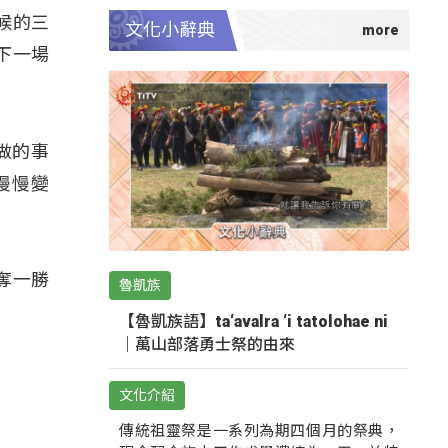
候的三
文化小辭典
下一場
做的事
慢慢變
奪一勝
魯凱族
【魯凱族語】ta‘avalra ‘i tatolohae ni
｜萬山部落勇士祭的由來
文化介紹
傳統祖靈祭是一系列為期四個月的祭典，