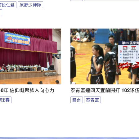
南投仁愛
原鄉少棒隊
隊
0年 信仰凝聚族人向心力
泰青盃連四天宜蘭開打 102隊
籃球賽
體育
泰青盃