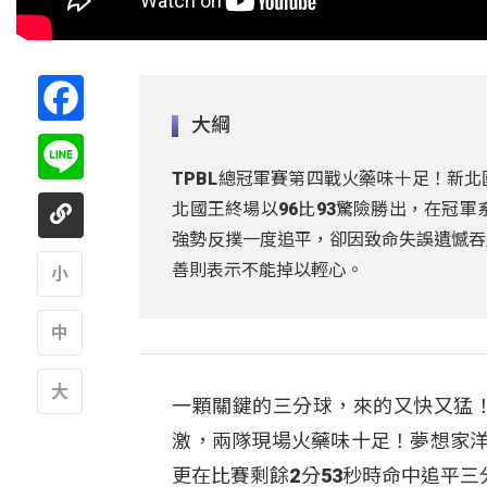
Facebook
大綱
Line
TPBL總冠軍賽第四戰火藥味十足！新
北國王終場以96比93驚險勝出，在冠
強勢反撲一度追平，卻因致命失誤遺憾吞
善則表示不能掉以輕心。
A
A
一顆關鍵的三分球，來的又快又猛！
A
激，兩隊現場火藥味十足！夢想家洋
更在比賽剩餘2分53秒時命中追平