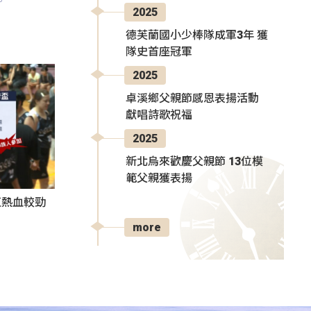
2025
德芙蘭國小少棒隊成軍3年 獲
隊史首座冠軍
2025
卓溪鄉父親節感恩表揚活動
獻唱詩歌祝福
2025
新北烏來歡慶父親節 13位模
範父親獲表揚
伍熱血較勁
more