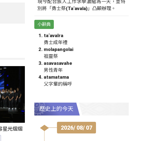
現今配合族人工作求學濃縮為一天，並特
別將「勇士祭(Ta‘avala)」凸顯辦理。
小辭典
ta‘avalra
勇士成年禮
molapangolai
祖靈祭
asavasavahe
男性青年
atamatama
父字輩的稱呼
歷史上的今天
2026/ 08/ 07
陣容星光熠熠