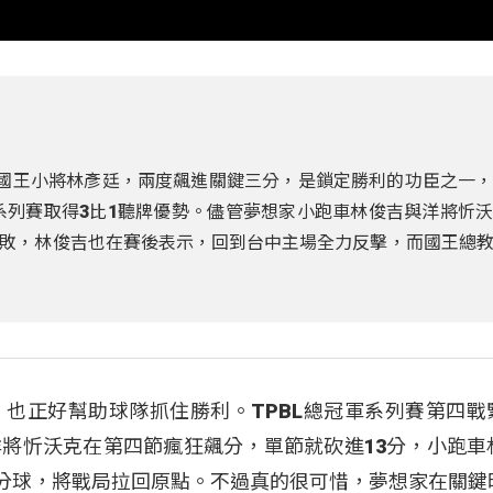
北國王小將林彥廷，兩度飆進關鍵三分，是鎖定勝利的功臣之一
軍系列賽取得3比1聽牌優勢。儘管夢想家小跑車林俊吉與洋將忻
敗，林俊吉也在賽後表示，回到台中主場全力反擊，而國王總
也正好幫助球隊抓住勝利。TPBL總冠軍系列賽第四戰
將忻沃克在第四節瘋狂飆分，單節就砍進13分，小跑車
三分球，將戰局拉回原點。不過真的很可惜，夢想家在關鍵