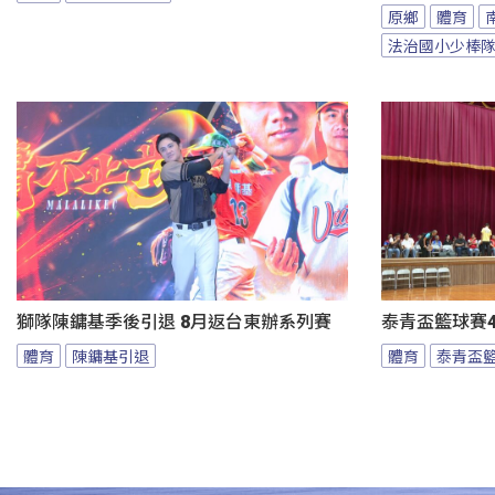
原鄉
體育
法治國小少棒
獅隊陳鏞基季後引退 8月返台東辦系列賽
泰青盃籃球賽4
體育
陳鏞基引退
體育
泰青盃