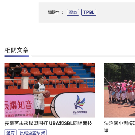
關鍵字：
體育
TPBL
相關文章
長耀盃未來聯盟開打 UBA和SBL同場競技
法治國小辦棒
舉
體育
長耀盃籃球賽