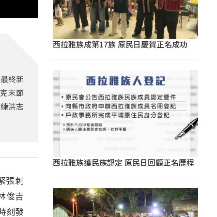
西拉雅族成第17族 原民日慶賀正名成功
，最終新
沃克末節
教練洪志
西拉雅族獲民族認定 原民日回顧正名歷程
緊張刺
林俊吉
時刻發