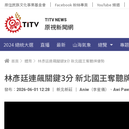
原住民族文化事業基金會
Facebook 粉絲專頁
YouTube 頻道
TITV NEWS
原視新聞網
2024 總統大選
直播
最新
山海氣象
總覽
專題
首頁
體育
林彥廷連飆關鍵3分 新北國王奪聽牌優勢
林彥廷連飆關鍵3分 新北國王奪聽
發布：2026-06-01 12:28
新北新莊
Aniw（李星儀）
、
Awi Pa