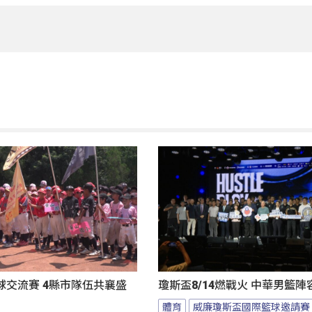
球交流賽 4縣市隊伍共襄盛
瓊斯盃8/14燃戰火 中華男籃
體育
威廉瓊斯盃國際籃球邀請賽