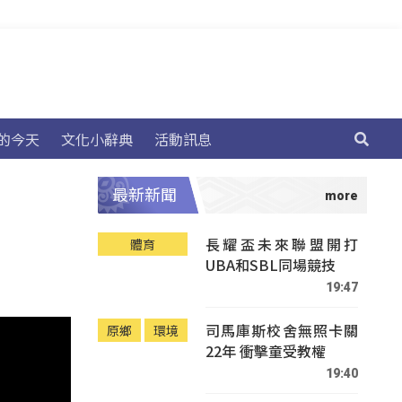
的今天
文化小辭典
活動訊息
最新新聞
長耀盃未來聯盟開打
體育
UBA和SBL同場競技
19:47
司馬庫斯校舍無照卡關
原鄉
環境
22年 衝擊童受教權
19:40