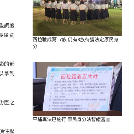
能調度
最後罰
西拉雅成第17族 仍有8族待獲法定原民身
分
節的部
以拿到
功臣之
平埔專法已施行 原民身分法暫緩審查
頂住壓