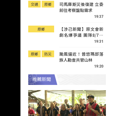
司馬庫斯災後復建 立委
交通
原鄉
前往考察盤點需求
19:37
【涉己新聞】原文會新
原鄉
劇名爆爭議 團隊8/7赴
Tafalong致歉
19:31
颱風逼近！普悠瑪部落
原鄉
防災
族人勘查共管山林
19:20
推薦新聞