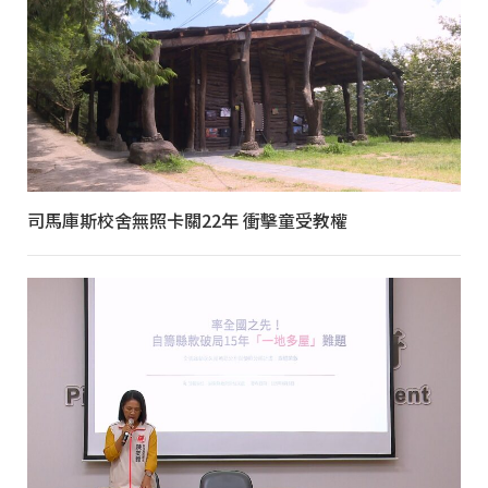
司馬庫斯校舍無照卡關22年 衝擊童受教權