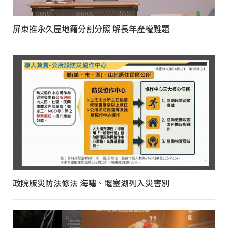
屏東推永久屋地籍分割分照 解長年產權難題
政院版災防法修法 海嘯、堰塞湖列入災害別