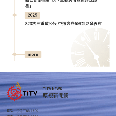
貓公部落Ilisin 頒「重要民俗登錄認定證
書」
2025
823核三重啟公投 中選會辦5場意見發表會
more
TITV NEWS
原視新聞網
電話：(02)2788-1600