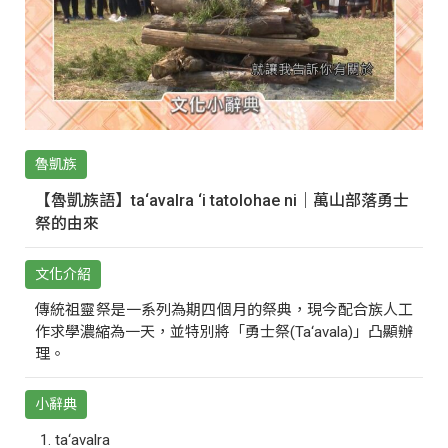
魯凱族
【魯凱族語】ta‘avalra ‘i tatolohae ni｜萬山部落勇士
祭的由來
文化介紹
傳統祖靈祭是一系列為期四個月的祭典，現今配合族人工
作求學濃縮為一天，並特別將「勇士祭(Ta‘avala)」凸顯辦
理。
小辭典
ta‘avalra