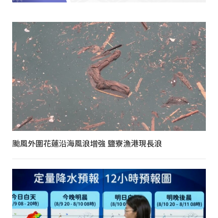
颱風外圍花蓮沿海風浪增強 鹽寮漁港現長浪