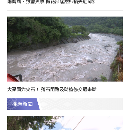
兩颱風、猴害夾擊 梅花部落甜柿損失近6成
大豪雨炸尖石！ 落石阻路及時搶修交通未斷
推薦新聞