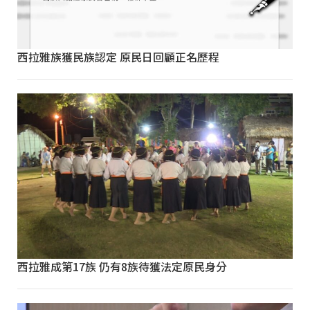
西拉雅族獲民族認定 原民日回顧正名歷程
西拉雅成第17族 仍有8族待獲法定原民身分