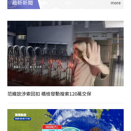
最新新聞
范織欽涉索回扣 橋檢發動搜索120萬交保