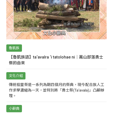
魯凱族
【魯凱族語】ta‘avalra ‘i tatolohae ni｜萬山部落勇士
祭的由來
文化介紹
傳統祖靈祭是一系列為期四個月的祭典，現今配合族人工
作求學濃縮為一天，並特別將「勇士祭(Ta‘avala)」凸顯辦
理。
小辭典