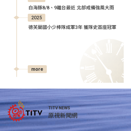
白海豚8/8、9離台最近 北部戒備強風大雨
2025
德芙蘭國小少棒隊成軍3年 獲隊史首座冠軍
more
TITV NEWS
原視新聞網