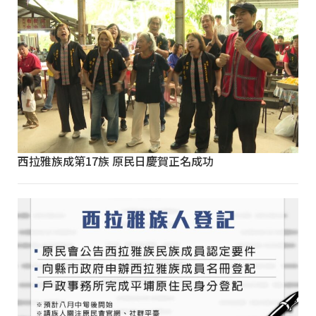
西拉雅族成第17族 原民日慶賀正名成功