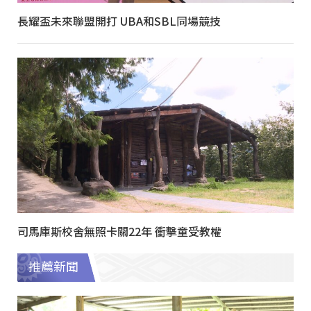
長耀盃未來聯盟開打 UBA和SBL同場競技
司馬庫斯校舍無照卡關22年 衝擊童受教權
推薦新聞