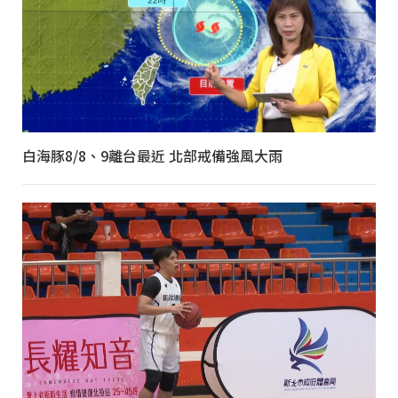
白海豚8/8、9離台最近 北部戒備強風大雨