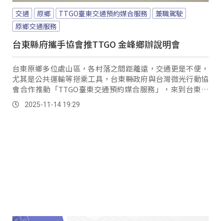
交通
原鄉
TTGO臺東交通預約媒合服務
兼職駕駛
原鄉交通服務
台東縣府攜手協會推TTGO 金峰鄉辦說明會
台東原鄉多位處山區，各村落之間距離遠，交通更是不便，
尤其是公共運輸等搭乘工具，台東縣政府與台灣微光行動協
會合作推動「TTGO臺東交通預約媒合服務」，來到台東南
迴線金峰鄉舉辦說明會，並邀請台東海岸線現職司機分享實
2025-11-14 19:29
務經驗，希望吸引更多駕駛加入原鄉交通服務行列。