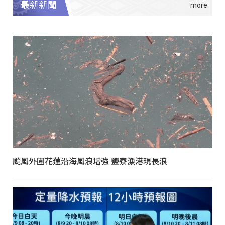
最新新聞
颱風外圍花蓮沿海風浪增強 鹽寮漁港現長浪