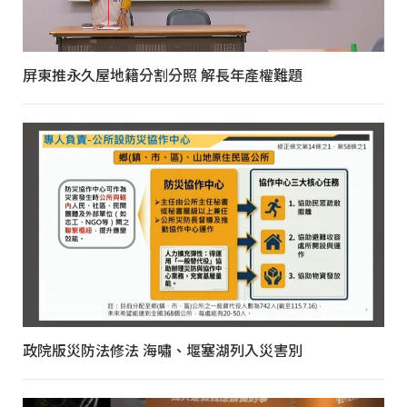
屏東推永久屋地籍分割分照 解長年產權難題
政院版災防法修法 海嘯、堰塞湖列入災害別