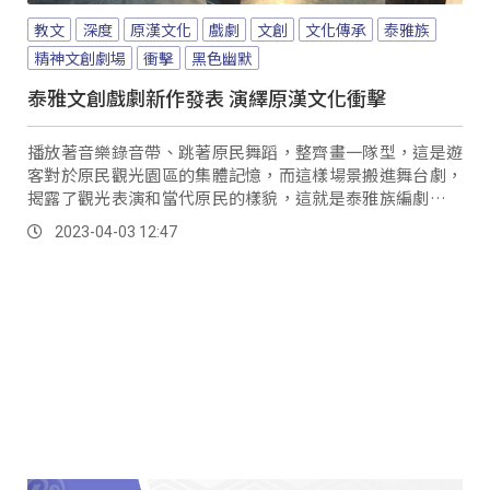
教文
深度
原漢文化
戲劇
文創
文化傳承
泰雅族
精神文創劇場
衝擊
黑色幽默
泰雅文創戲劇新作發表 演繹原漢文化衝擊
播放著音樂錄音帶、跳著原民舞蹈，整齊畫一隊型，這是遊
客對於原民觀光園區的集體記憶，而這樣場景搬進舞台劇，
揭露了觀光表演和當代原民的樣貌，這就是泰雅族編劇游以
德，編寫出的黑色幽默喜劇泰雅精神文創劇場。
2023-04-03 12:47