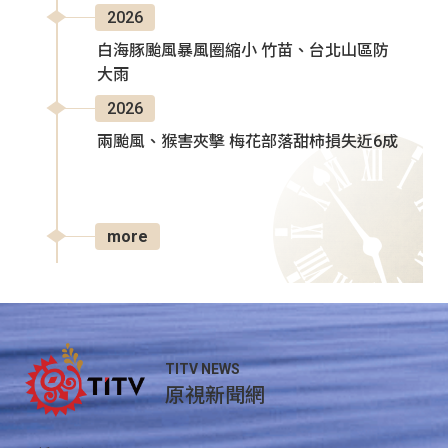
2026
白海豚颱風暴風圈縮小 竹苗、台北山區防
大雨
2026
兩颱風、猴害夾擊 梅花部落甜柿損失近6成
more
TITV NEWS
原視新聞網