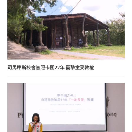
司馬庫斯校舍無照卡關22年 衝擊童受教權