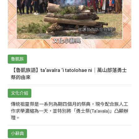
魯凱族
【魯凱族語】ta‘avalra ‘i tatolohae ni｜萬山部落勇士
祭的由來
文化介紹
傳統祖靈祭是一系列為期四個月的祭典，現今配合族人工
作求學濃縮為一天，並特別將「勇士祭(Ta‘avala)」凸顯辦
理。
小辭典