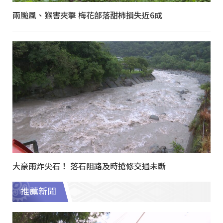
兩颱風、猴害夾擊 梅花部落甜柿損失近6成
大豪雨炸尖石！ 落石阻路及時搶修交通未斷
推薦新聞