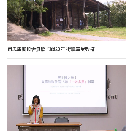
司馬庫斯校舍無照卡關22年 衝擊童受教權