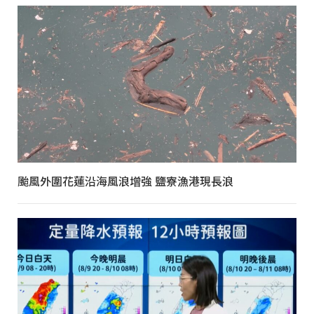
颱風外圍花蓮沿海風浪增強 鹽寮漁港現長浪