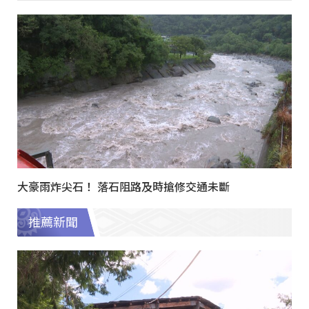
大豪雨炸尖石！ 落石阻路及時搶修交通未斷
推薦新聞