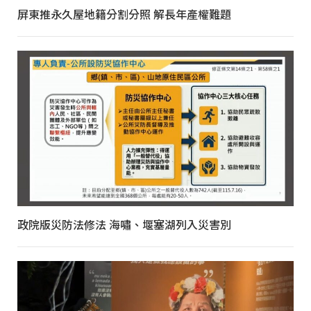
屏東推永久屋地籍分割分照 解長年產權難題
政院版災防法修法 海嘯、堰塞湖列入災害別