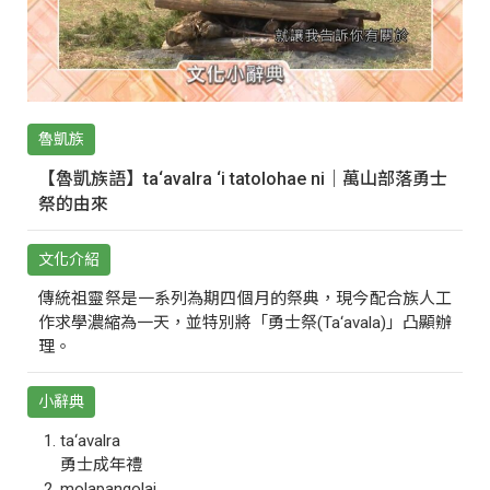
魯凱族
【魯凱族語】ta‘avalra ‘i tatolohae ni｜萬山部落勇士
祭的由來
文化介紹
傳統祖靈祭是一系列為期四個月的祭典，現今配合族人工
作求學濃縮為一天，並特別將「勇士祭(Ta‘avala)」凸顯辦
理。
小辭典
ta‘avalra
勇士成年禮
molapangolai