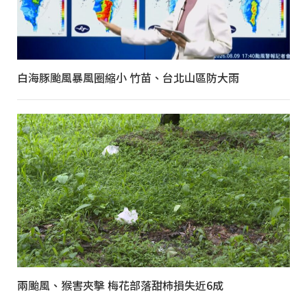
白海豚颱風暴風圈縮小 竹苗、台北山區防大雨
兩颱風、猴害夾擊 梅花部落甜柿損失近6成