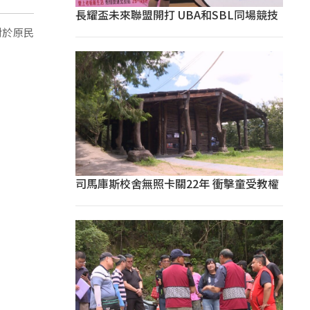
長耀盃未來聯盟開打 UBA和SBL同場競技
對於原民
司馬庫斯校舍無照卡關22年 衝擊童受教權