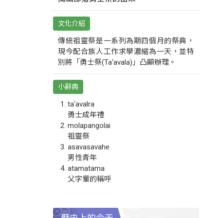
文化介紹
傳統祖靈祭是一系列為期四個月的祭典，
現今配合族人工作求學濃縮為一天，並特
別將「勇士祭(Ta‘avala)」凸顯辦理。
小辭典
ta‘avalra
勇士成年禮
molapangolai
祖靈祭
asavasavahe
男性青年
atamatama
父字輩的稱呼
歷史上的今天