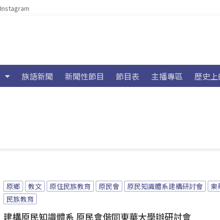
Instagram
族語新聞
新聞性節目
節目表
主播專區
歷史上
原鄉
教文
原住民族教育
原民會
原民知識體系建構研討會
東
民族教育
建構原民知識體系 原民會偕同東華大學辦研討會