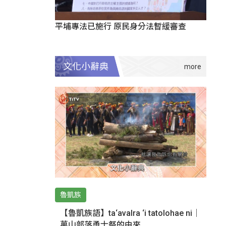
平埔專法已施行 原民身分法暫緩審查
文化小辭典
魯凱族
【魯凱族語】ta‘avalra ‘i tatolohae ni｜
萬山部落勇士祭的由來