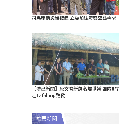
司馬庫斯災後復建 立委前往考察盤點需求
【涉己新聞】原文會新劇名爆爭議 團隊8/7
赴Tafalong致歉
推薦新聞