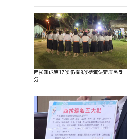
西拉雅成第17族 仍有8族待獲法定原民身
分