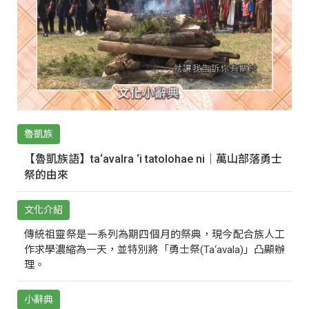
魯凱族
【魯凱族語】ta‘avalra ‘i tatolohae ni｜萬山部落勇士
祭的由來
文化介紹
傳統祖靈祭是一系列為期四個月的祭典，現今配合族人工
作求學濃縮為一天，並特別將「勇士祭(Ta‘avala)」凸顯辦
理。
小辭典