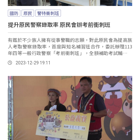
國防
原民
警特衝刺班
提升原民警察錄取率 原民會辦考前衝刺班
有鑑於不少族人擁有從事警職的志願，對此原民會為提高族
人考取警察錄取率，首度與知名補習班合作，委託辦理113
年四等一般行政警察「考前衝刺班」，全額補助考試輔導相
關費用吸引近180人報名，但名額有限、僅招收約30名學
2023-12-29 19:11
員，因此日前也辦理衝刺班甄試測驗。