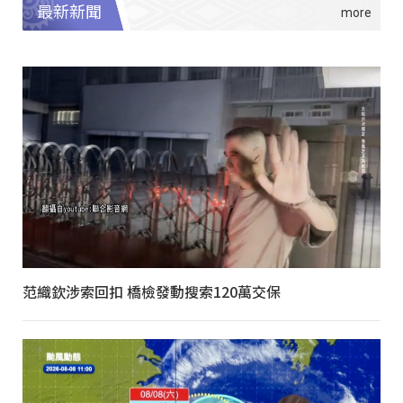
最新新聞
范織欽涉索回扣 橋檢發動搜索120萬交保