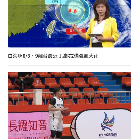
白海豚8/8、9離台最近 北部戒備強風大雨