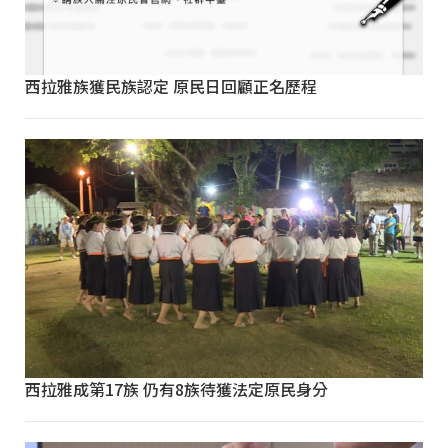
西拉雅族獲民族認定 原民日回顧正名歷程
西拉雅成第17族 仍有8族待獲法定原民身分