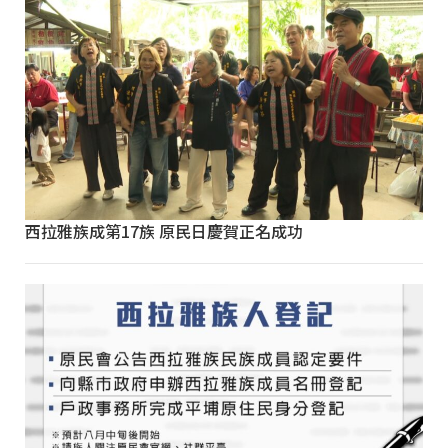
西拉雅族成第17族 原民日慶賀正名成功