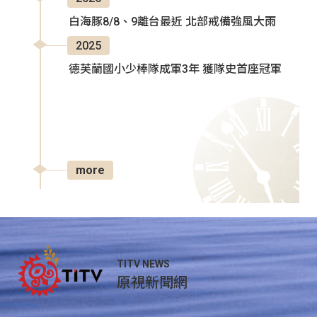
白海豚8/8、9離台最近 北部戒備強風大雨
2025
德芙蘭國小少棒隊成軍3年 獲隊史首座冠軍
more
TITV NEWS
原視新聞網