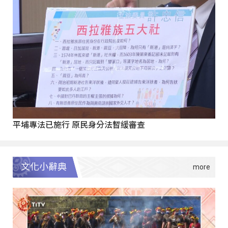
平埔專法已施行 原民身分法暫緩審查
文化小辭典