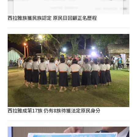
西拉雅族獲民族認定 原民日回顧正名歷程
西拉雅成第17族 仍有8族待獲法定原民身分