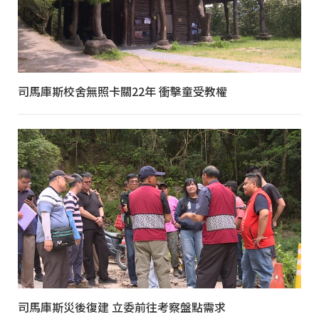
司馬庫斯校舍無照卡關22年 衝擊童受教權
司馬庫斯災後復建 立委前往考察盤點需求