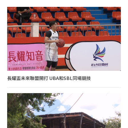
長耀盃未來聯盟開打 UBA和SBL同場競技