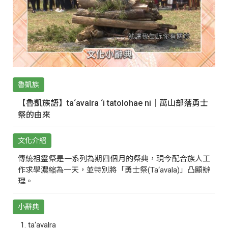
魯凱族
【魯凱族語】ta‘avalra ‘i tatolohae ni｜萬山部落勇士
祭的由來
文化介紹
傳統祖靈祭是一系列為期四個月的祭典，現今配合族人工
作求學濃縮為一天，並特別將「勇士祭(Ta‘avala)」凸顯辦
理。
小辭典
ta‘avalra