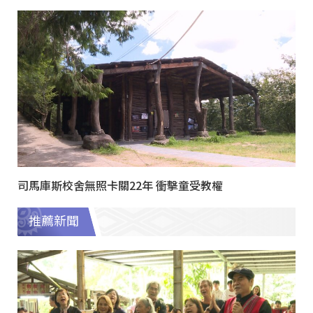
司馬庫斯校舍無照卡關22年 衝擊童受教權
推薦新聞