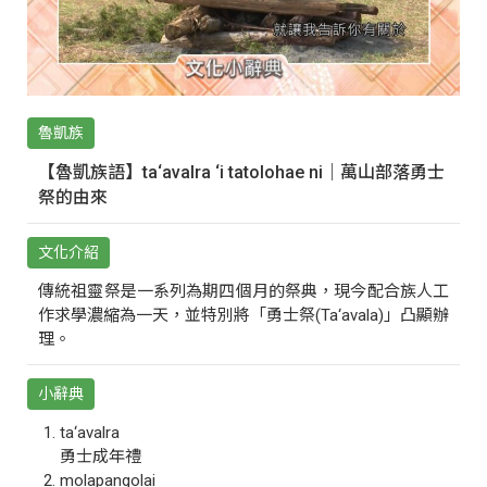
魯凱族
【魯凱族語】ta‘avalra ‘i tatolohae ni｜萬山部落勇士
祭的由來
文化介紹
傳統祖靈祭是一系列為期四個月的祭典，現今配合族人工
作求學濃縮為一天，並特別將「勇士祭(Ta‘avala)」凸顯辦
理。
小辭典
ta‘avalra
勇士成年禮
molapangolai