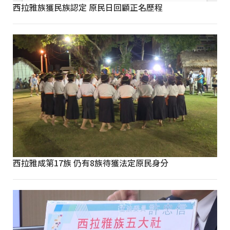
西拉雅族獲民族認定 原民日回顧正名歷程
西拉雅成第17族 仍有8族待獲法定原民身分