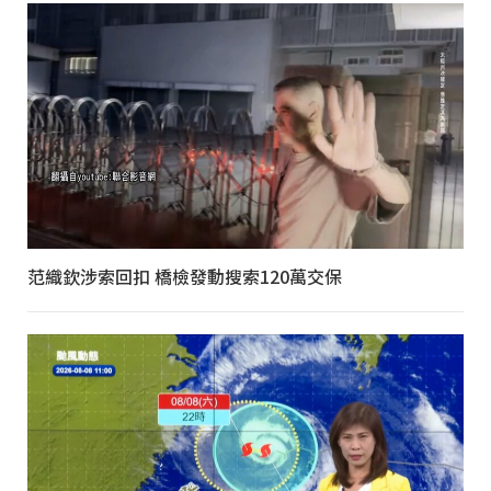
范織欽涉索回扣 橋檢發動搜索120萬交保