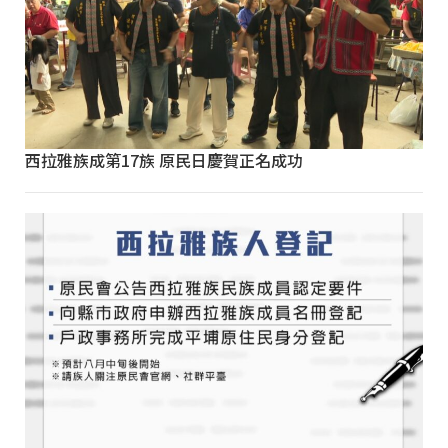
西拉雅族成第17族 原民日慶賀正名成功