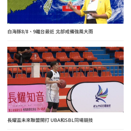
白海豚8/8、9離台最近 北部戒備強風大雨
長耀盃未來聯盟開打 UBA和SBL同場競技