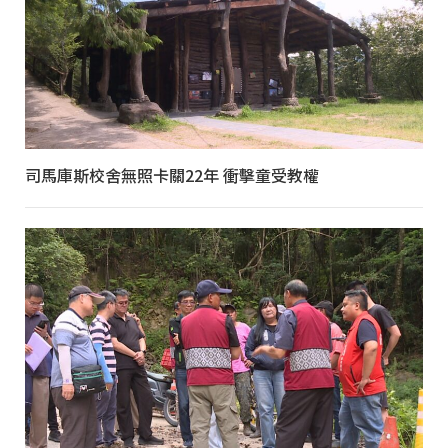
司馬庫斯校舍無照卡關22年 衝擊童受教權