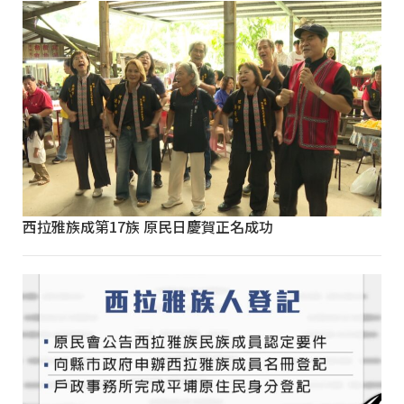
西拉雅族成第17族 原民日慶賀正名成功