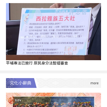
平埔專法已施行 原民身分法暫緩審查
文化小辭典