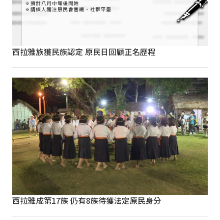
西拉雅族獲民族認定 原民日回顧正名歷程
西拉雅成第17族 仍有8族待獲法定原民身分