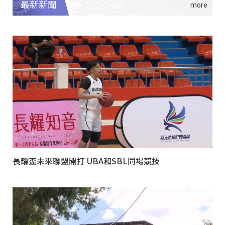
最新新聞
長耀盃未來聯盟開打 UBA和SBL同場競技