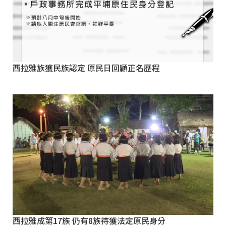
西拉雅族獲民族認定 原民日回顧正名歷程
西拉雅成第17族 仍有8族待獲法定原民身分