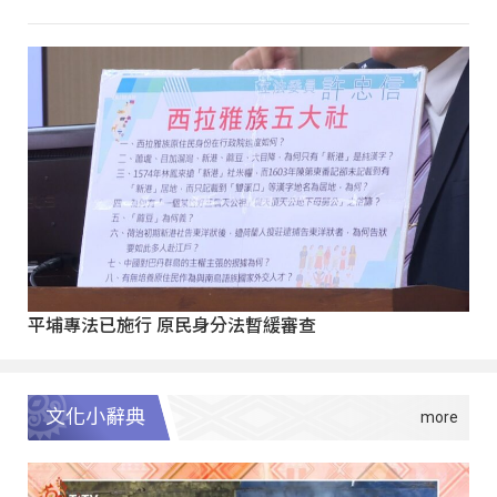
平埔專法已施行 原民身分法暫緩審查
文化小辭典