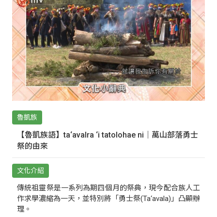
魯凱族
【魯凱族語】ta‘avalra ‘i tatolohae ni｜萬山部落勇士
祭的由來
文化介紹
傳統祖靈祭是一系列為期四個月的祭典，現今配合族人工
作求學濃縮為一天，並特別將「勇士祭(Ta‘avala)」凸顯辦
理。