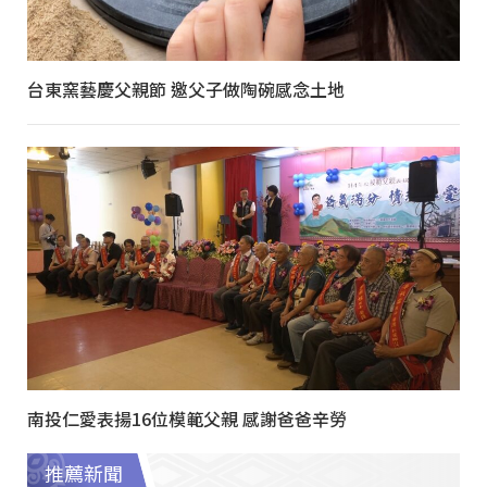
台東窯藝慶父親節 邀父子做陶碗感念土地
南投仁愛表揚16位模範父親 感謝爸爸辛勞
推薦新聞