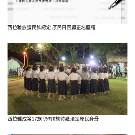
西拉雅族獲民族認定 原民日回顧正名歷程
西拉雅成第17族 仍有8族待獲法定原民身分