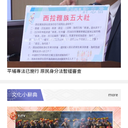
平埔專法已施行 原民身分法暫緩審查
文化小辭典