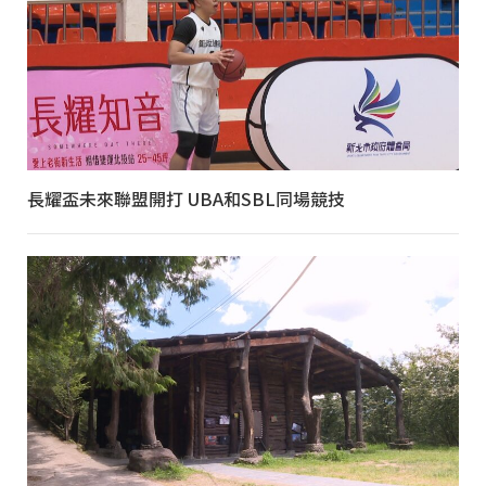
長耀盃未來聯盟開打 UBA和SBL同場競技