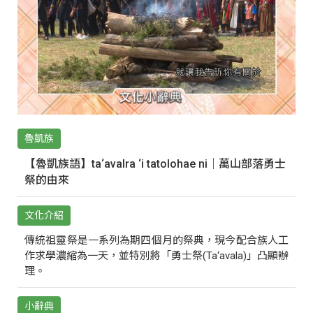
魯凱族
【魯凱族語】ta‘avalra ‘i tatolohae ni｜萬山部落勇士
祭的由來
文化介紹
傳統祖靈祭是一系列為期四個月的祭典，現今配合族人工
作求學濃縮為一天，並特別將「勇士祭(Ta‘avala)」凸顯辦
理。
小辭典