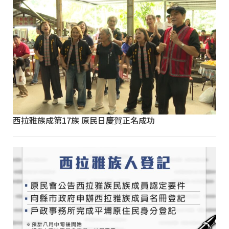
西拉雅族成第17族 原民日慶賀正名成功