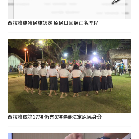
西拉雅族獲民族認定 原民日回顧正名歷程
西拉雅成第17族 仍有8族待獲法定原民身分