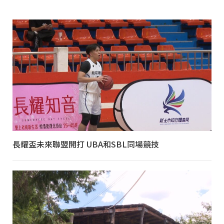
長耀盃未來聯盟開打 UBA和SBL同場競技