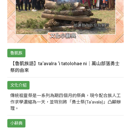
魯凱族
【魯凱族語】ta‘avalra ‘i tatolohae ni｜萬山部落勇士
祭的由來
文化介紹
傳統祖靈祭是一系列為期四個月的祭典，現今配合族人工
作求學濃縮為一天，並特別將「勇士祭(Ta‘avala)」凸顯辦
理。
小辭典