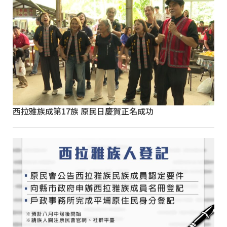
西拉雅族成第17族 原民日慶賀正名成功