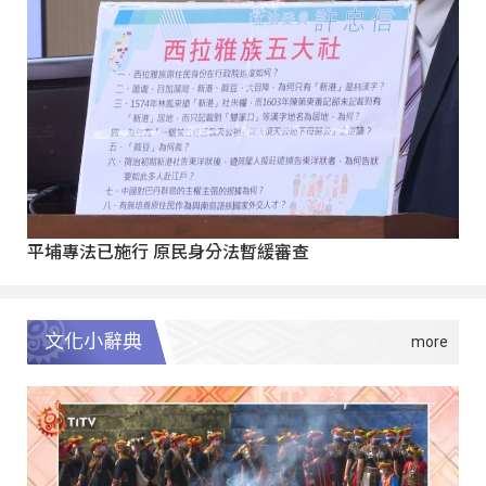
平埔專法已施行 原民身分法暫緩審查
文化小辭典