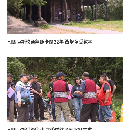
司馬庫斯校舍無照卡關22年 衝擊童受教權
司馬庫斯災後復建 立委前往考察盤點需求