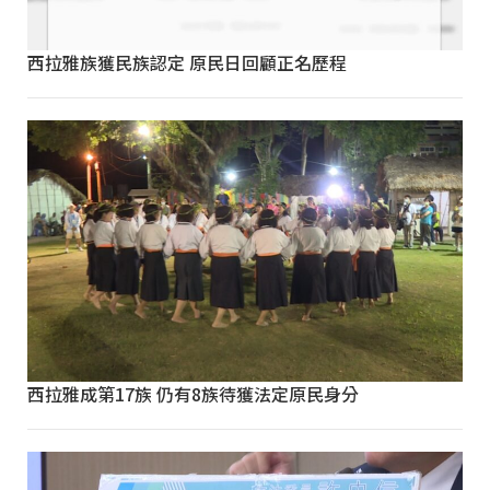
西拉雅族獲民族認定 原民日回顧正名歷程
西拉雅成第17族 仍有8族待獲法定原民身分