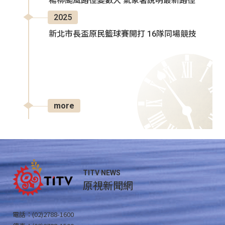
楊柳颱風路徑變數大 氣象署說明最新路徑
2025
新北市長盃原民籃球賽開打 16隊同場競技
more
TITV NEWS
原視新聞網
電話：(02)2788-1600