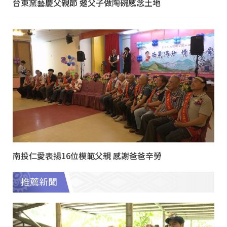
台東窯藝慶父親節 邀父子做陶碗感念土地
南投仁愛表揚16位模範父親 感謝爸爸辛勞
推薦新聞