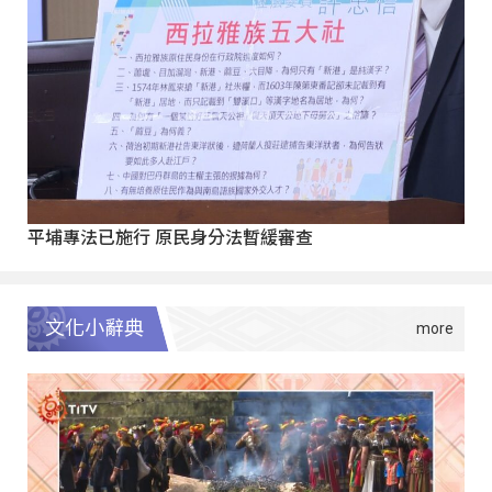
平埔專法已施行 原民身分法暫緩審查
文化小辭典