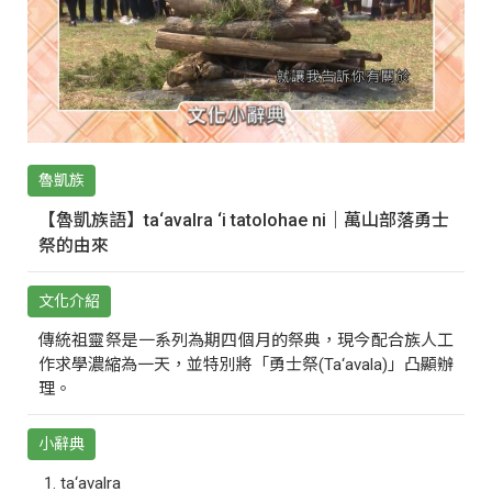
魯凱族
【魯凱族語】ta‘avalra ‘i tatolohae ni｜萬山部落勇士
祭的由來
文化介紹
傳統祖靈祭是一系列為期四個月的祭典，現今配合族人工
作求學濃縮為一天，並特別將「勇士祭(Ta‘avala)」凸顯辦
理。
小辭典
ta‘avalra