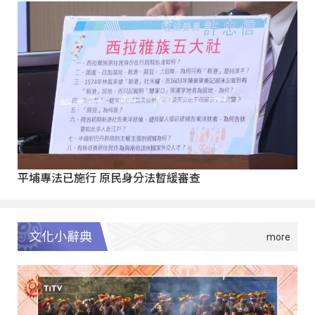
平埔專法已施行 原民身分法暫緩審查
文化小辭典