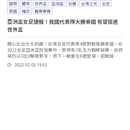
國際
體育
世界盃
亞洲盃
包機
台灣之光
女足
泰國
確診
醫療專機
亞洲盃女足捷報！我國代表隊大勝泰國 有望挺進
世界盃
開心比出大大的讚！台灣女足代表隊4號對戰強敵泰國，在
2022女足亞洲盃附加賽中，即使有7名主力戰將缺陣，但終
場仍以3比0擊敗對手，而下一戰會在6號登場，迎戰越南，
只要踢和，就可取得睽違32年的世界盃女...。
2022-02-05 19:02