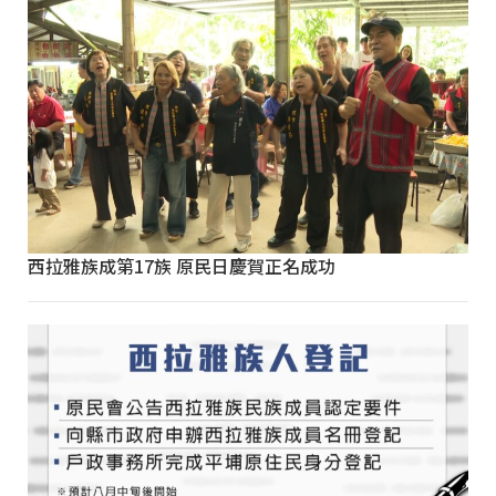
西拉雅族成第17族 原民日慶賀正名成功