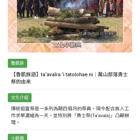
魯凱族
【魯凱族語】ta‘avalra ‘i tatolohae ni｜萬山部落勇士
祭的由來
文化介紹
傳統祖靈祭是一系列為期四個月的祭典，現今配合族人工
作求學濃縮為一天，並特別將「勇士祭(Ta‘avala)」凸顯辦
理。
小辭典