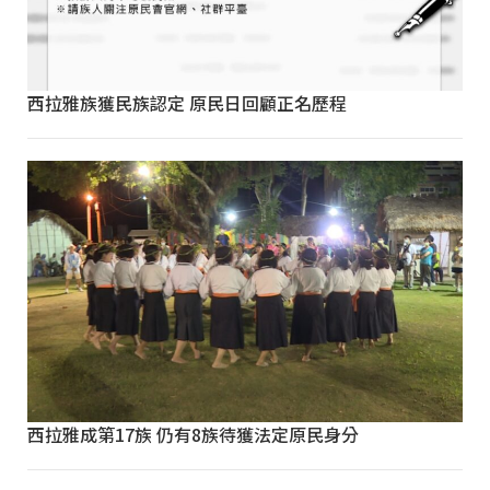
西拉雅族獲民族認定 原民日回顧正名歷程
西拉雅成第17族 仍有8族待獲法定原民身分