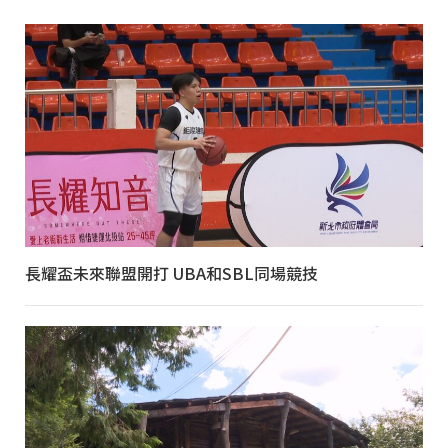
長耀盃未來聯盟開打 UBA和SBL同場競技