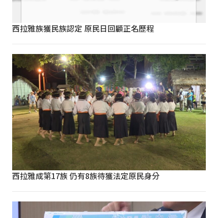
西拉雅族獲民族認定 原民日回顧正名歷程
西拉雅成第17族 仍有8族待獲法定原民身分