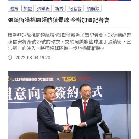
體育
加盟
張鎮衙
新秀
記者會
領航猿
張鎮衙獲桃園領航猿青睞 今辦加盟記者會
職業籃球隊桃園領航猿4號舉辦新秀加盟記者會，球隊總經理
陳信安將背號27號的球衣，交給阿美族籃球選手張鎮衙，宣
告新血的注入，將帶領球隊進一步地過關斬將。
2022-08-04 19:20