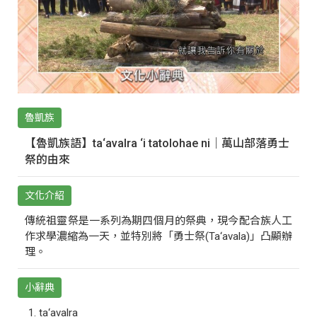
魯凱族
【魯凱族語】ta‘avalra ‘i tatolohae ni｜萬山部落勇士
祭的由來
文化介紹
傳統祖靈祭是一系列為期四個月的祭典，現今配合族人工
作求學濃縮為一天，並特別將「勇士祭(Ta‘avala)」凸顯辦
理。
小辭典
ta‘avalra