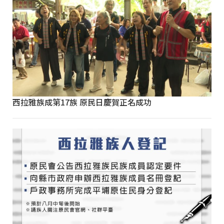
西拉雅族成第17族 原民日慶賀正名成功