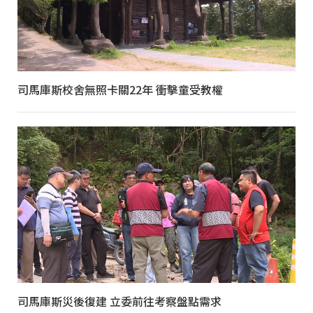
司馬庫斯校舍無照卡關22年 衝擊童受教權
司馬庫斯災後復建 立委前往考察盤點需求