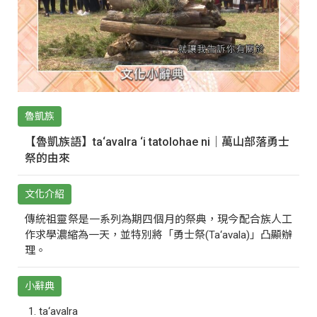
魯凱族
【魯凱族語】ta‘avalra ‘i tatolohae ni｜萬山部落勇士
祭的由來
文化介紹
傳統祖靈祭是一系列為期四個月的祭典，現今配合族人工
作求學濃縮為一天，並特別將「勇士祭(Ta‘avala)」凸顯辦
理。
小辭典
ta‘avalra