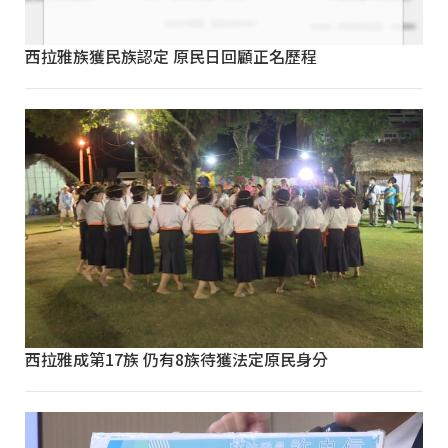
西拉雅族獲民族認定 原民日回顧正名歷程
西拉雅成第17族 仍有8族待獲法定原民身分