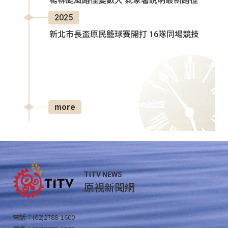
楊柳颱風路徑變數大 氣象署說明最新路徑
2025
新北市長盃原民籃球賽開打 16隊同場競技
more
TITV NEWS
原視新聞網
電話：(02)2788-1600