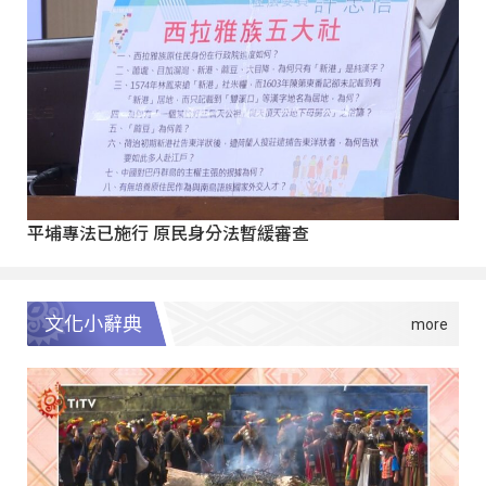
平埔專法已施行 原民身分法暫緩審查
文化小辭典