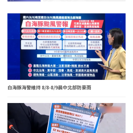
白海豚海警維持 8/8-8/9晨中北部防豪雨