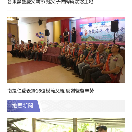
台東窯藝慶父親節 邀父子做陶碗感念土地
南投仁愛表揚16位模範父親 感謝爸爸辛勞
推薦新聞