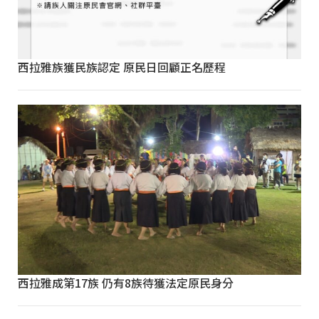
西拉雅族獲民族認定 原民日回顧正名歷程
西拉雅成第17族 仍有8族待獲法定原民身分