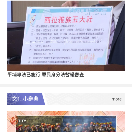
平埔專法已施行 原民身分法暫緩審查
文化小辭典