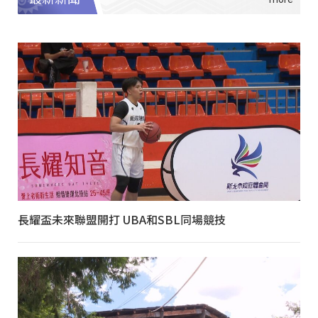
長耀盃未來聯盟開打 UBA和SBL同場競技