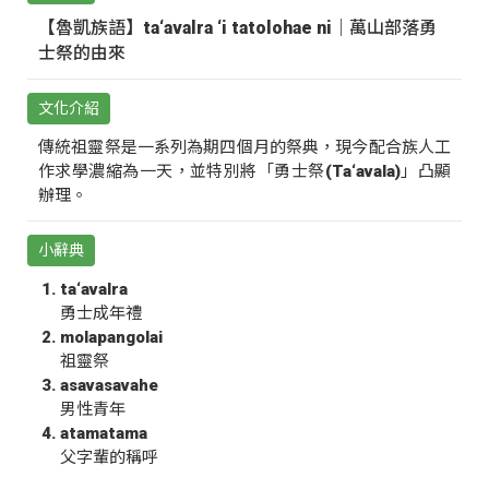
【魯凱族語】ta‘avalra ‘i tatolohae ni｜萬山部落勇
士祭的由來
文化介紹
傳統祖靈祭是一系列為期四個月的祭典，現今配合族人工
作求學濃縮為一天，並特別將「勇士祭(Ta‘avala)」凸顯
辦理。
小辭典
ta‘avalra
勇士成年禮
molapangolai
祖靈祭
asavasavahe
男性青年
atamatama
父字輩的稱呼