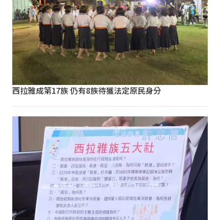
西拉雅成第17族 仍有8族待獲法定原民身分