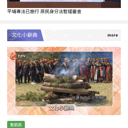
平埔專法已施行 原民身分法暫緩審查
文化小辭典
魯凱族