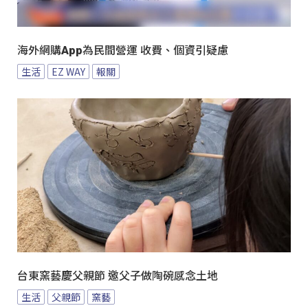
海外網購App為民間營運 收費、個資引疑慮
生活
EZ WAY
報關
台東窯藝慶父親節 邀父子做陶碗感念土地
生活
父親節
窯藝