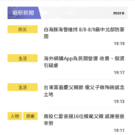
最新新聞
白海豚海警維持 8/8-8/9晨中北部防豪
防災
雨
19:19
海外網購App為民間營運 收費、個資
生活
引疑慮
19:17
台東窯藝慶父親節 邀父子做陶碗感念
生活
土地
19:13
南投仁愛表揚16位模範父親 感謝爸爸
人物
原鄉
辛勞
19:11