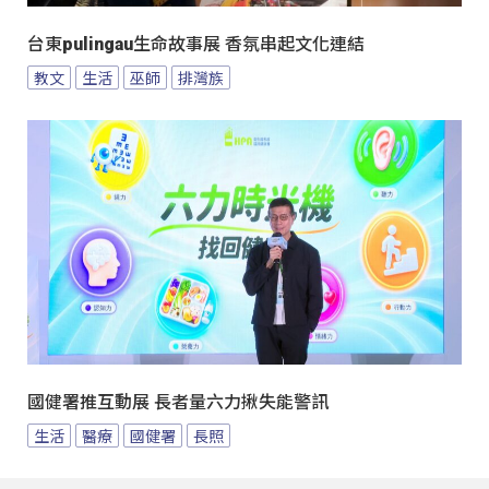
台東pulingau生命故事展 香氛串起文化連結
教文
生活
巫師
排灣族
國健署推互動展 長者量六力揪失能警訊
生活
醫療
國健署
長照