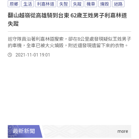
原鄉
生活
利嘉林道
失智
失蹤
機車
燒毀
迷路
翻山越嶺從高雄騎到台東 62歲王姓男子利嘉林道
失蹤
巡守隊員沿著利嘉林道搜索，卻在8公里處發現疑似王姓男子
的車機，全車已被大火燒毀，附近還發現遺留下來的衣物。
2021-11-01 19:01
最新新聞