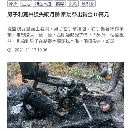
原鄉
生活
利嘉林道
協尋
失蹤
酬謝金
男子利嘉林道失蹤月餘 家屬祭出賞金10萬元
從監視器畫面上看到，男子左手拿錢包，右手抓著檳榔葉
鞘，走起路來一跛一跛，右腳疑似受了傷，而另外一個監視
器，也拍到男子在路邊水龍頭找水喝，兩段影片，記錄下了
王姓男子最後出現的身影。
2021-11-17 19:06