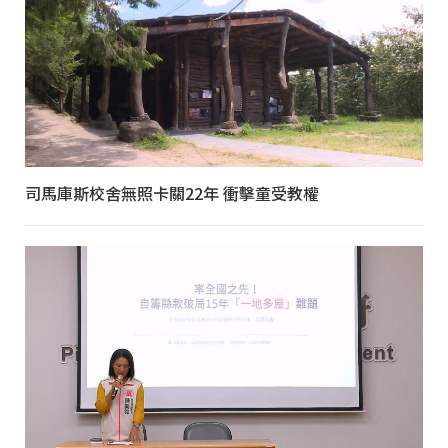
司馬庫斯校舍無照卡關22年 衝擊童受教權