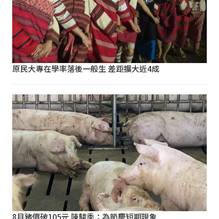
原民大專在學率落後一般生 差距擴大近4成
8月豬價破105元 陳駿季：為節慶短期現象