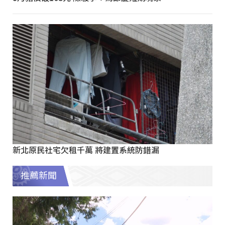
新北原民社宅欠租千萬 將建置系統防錯漏
推薦新聞