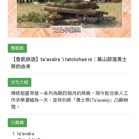
魯凱族
【魯凱族語】ta‘avalra ‘i tatolohae ni｜萬山部落勇士
祭的由來
文化介紹
傳統祖靈祭是一系列為期四個月的祭典，現今配合族人工
作求學濃縮為一天，並特別將「勇士祭(Ta‘avala)」凸顯辦
理。
小辭典
ta‘avalra