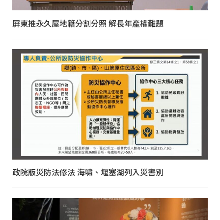
屏東推永久屋地籍分割分照 解長年產權難題
政院版災防法修法 海嘯、堰塞湖列入災害別