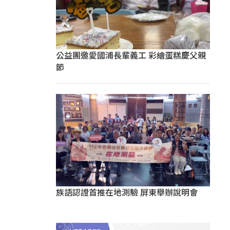
公益團邀愛國浦長輩義工 彩繪蛋糕慶父親
節
族語認證首推在地測驗 屏東舉辦說明會