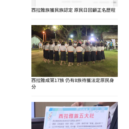
西拉雅族獲民族認定 原民日回顧正名歷程
西拉雅成第17族 仍有8族待獲法定原民身
分