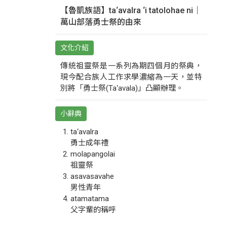
【魯凱族語】ta‘avalra ‘i tatolohae ni｜
萬山部落勇士祭的由來
文化介紹
傳統祖靈祭是一系列為期四個月的祭典，
現今配合族人工作求學濃縮為一天，並特
別將「勇士祭(Ta‘avala)」凸顯辦理。
小辭典
ta‘avalra
勇士成年禮
molapangolai
祖靈祭
asavasavahe
男性青年
atamatama
父字輩的稱呼