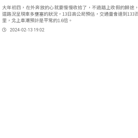
大年初四，在外奔放的心就要慢慢收拾了，不過踏上收假的歸途
道路況呈現車多壅塞的狀況，13日高公局預估，交通量會達到133
里，北上車潮預計是平常的1.6倍。
2024-02-13 19:02