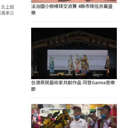
法治國小辦棒球交流賽 4縣市隊伍共襄盛
，北上國
舉
百萬車公
台澳原民藝術家共創作品 同登Garma音樂
節