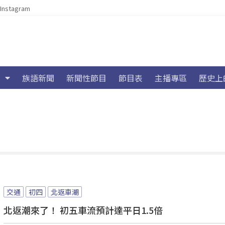
Instagram
族語新聞
新聞性節目
節目表
主播專區
歷史上
交通
初四
北返車潮
北返潮來了！ 初五車流預計達平日1.5倍