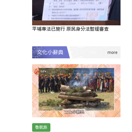
平埔專法已施行 原民身分法暫緩審查
文化小辭典
魯凱族