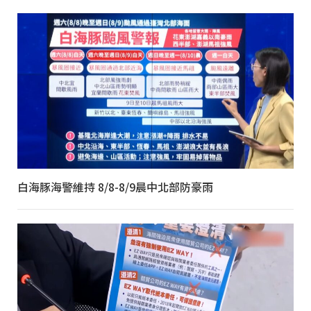
白海豚海警維持 8/8-8/9晨中北部防豪雨