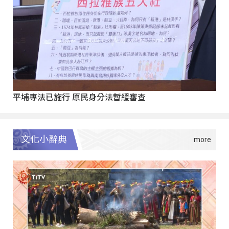
平埔專法已施行 原民身分法暫緩審查
文化小辭典