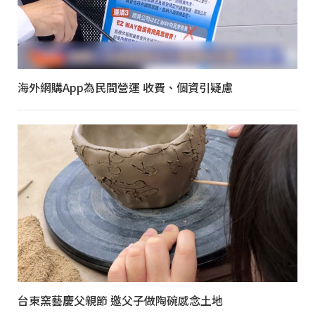
海外網購App為民間營運 收費、個資引疑慮
台東窯藝慶父親節 邀父子做陶碗感念土地