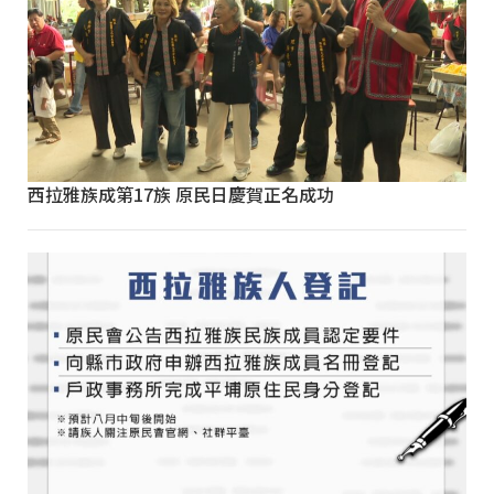
西拉雅族成第17族 原民日慶賀正名成功