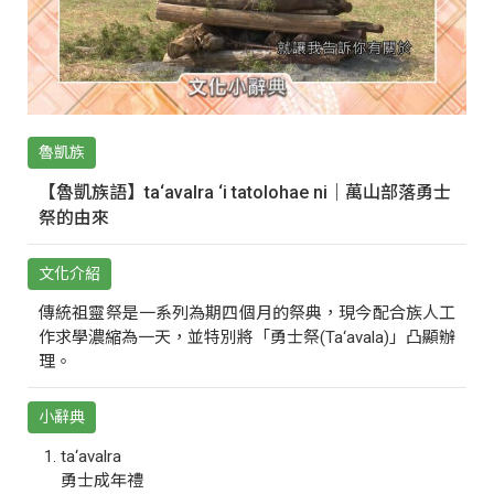
魯凱族
【魯凱族語】ta‘avalra ‘i tatolohae ni｜萬山部落勇士
祭的由來
文化介紹
傳統祖靈祭是一系列為期四個月的祭典，現今配合族人工
作求學濃縮為一天，並特別將「勇士祭(Ta‘avala)」凸顯辦
理。
小辭典
ta‘avalra
勇士成年禮