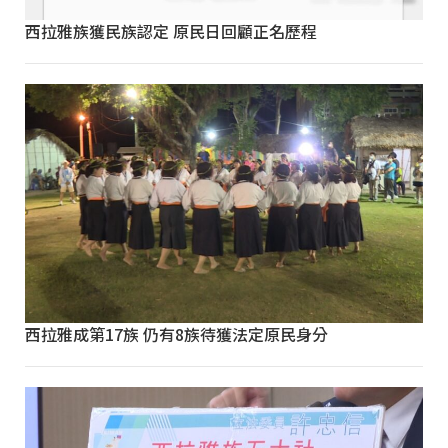
西拉雅族獲民族認定 原民日回顧正名歷程
西拉雅成第17族 仍有8族待獲法定原民身分