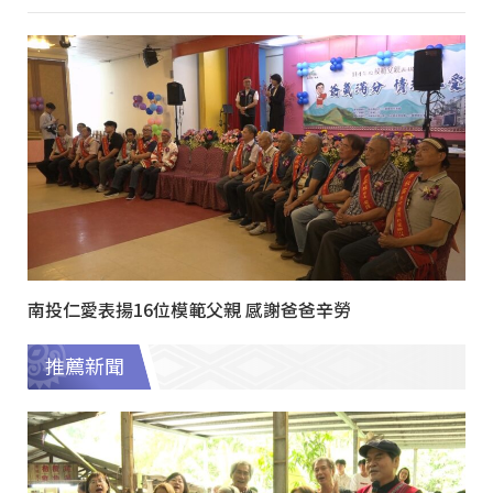
南投仁愛表揚16位模範父親 感謝爸爸辛勞
推薦新聞