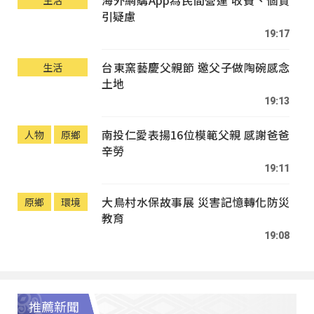
海外網購App為民間營運 收費、個資
生活
引疑慮
19:17
台東窯藝慶父親節 邀父子做陶碗感念
生活
土地
19:13
南投仁愛表揚16位模範父親 感謝爸爸
人物
原鄉
辛勞
19:11
大鳥村水保故事展 災害記憶轉化防災
原鄉
環境
教育
19:08
推薦新聞