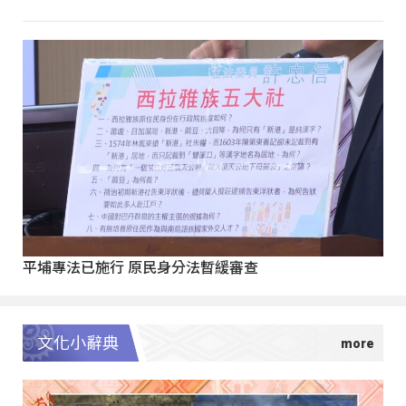
平埔專法已施行 原民身分法暫緩審查
文化小辭典