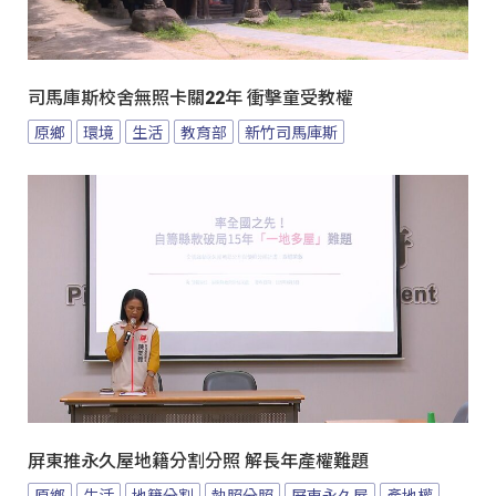
司馬庫斯校舍無照卡關22年 衝擊童受教權
原鄉
環境
生活
教育部
新竹司馬庫斯
屏東推永久屋地籍分割分照 解長年產權難題
原鄉
生活
地籍分割
執照分照
屏東永久屋
產地權