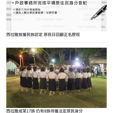
西拉雅族獲民族認定 原民日回顧正名歷程
西拉雅成第17族 仍有8族待獲法定原民身分