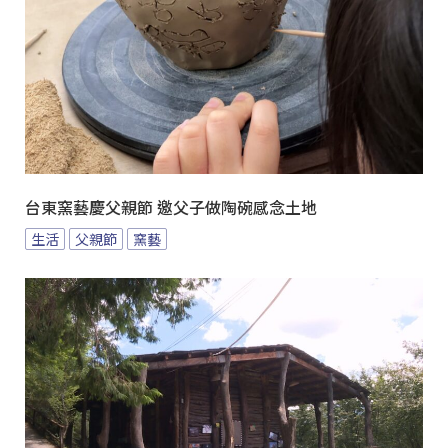
台東窯藝慶父親節 邀父子做陶碗感念土地
生活
父親節
窯藝