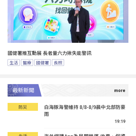
國健署推互動展 長者量六力揪失能警訊
生活
醫療
國健署
長照
最新新聞
白海豚海警維持 8/8-8/9晨中北部防豪
防災
雨
19:19