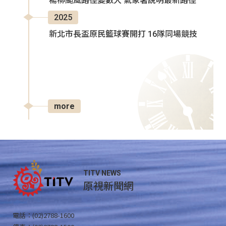
楊柳颱風路徑變數大 氣象署說明最新路徑
2025
新北市長盃原民籃球賽開打 16隊同場競技
more
TITV NEWS
原視新聞網
電話：(02)2788-1600