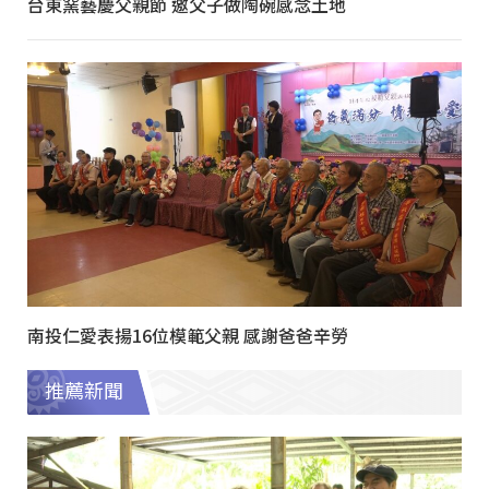
台東窯藝慶父親節 邀父子做陶碗感念土地
南投仁愛表揚16位模範父親 感謝爸爸辛勞
推薦新聞