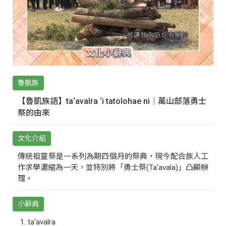
魯凱族
【魯凱族語】ta‘avalra ‘i tatolohae ni｜萬山部落勇士
祭的由來
文化介紹
傳統祖靈祭是一系列為期四個月的祭典，現今配合族人工
作求學濃縮為一天，並特別將「勇士祭(Ta‘avala)」凸顯辦
理。
小辭典
ta‘avalra