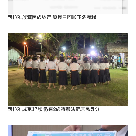
西拉雅族獲民族認定 原民日回顧正名歷程
西拉雅成第17族 仍有8族待獲法定原民身分