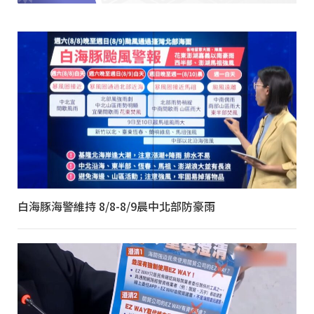
白海豚海警維持 8/8-8/9晨中北部防豪雨