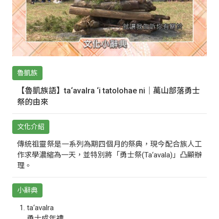
魯凱族
【魯凱族語】ta‘avalra ‘i tatolohae ni｜萬山部落勇士
祭的由來
文化介紹
傳統祖靈祭是一系列為期四個月的祭典，現今配合族人工
作求學濃縮為一天，並特別將「勇士祭(Ta‘avala)」凸顯辦
理。
小辭典
ta‘avalra
勇士成年禮