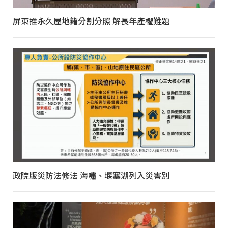
屏東推永久屋地籍分割分照 解長年產權難題
政院版災防法修法 海嘯、堰塞湖列入災害別