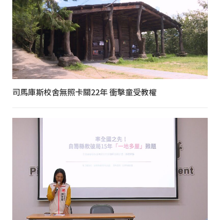
司馬庫斯校舍無照卡關22年 衝擊童受教權