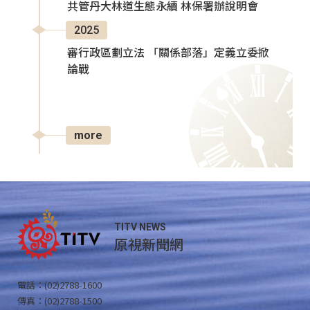
共管丹大林道生態永續 林保署辦說明會
2025
審行政區劃立法 「關係部落」定義立委掀
論戰
more
TITV NEWS
原視新聞網
電話：(02)2788-1600
傳真：(02)2788-1500