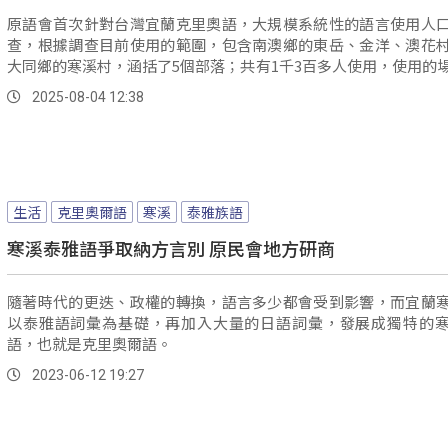
原語會首次針對台灣宜蘭克里奧語，大規模系統性的語言使用人
查，根據調查目前使用的範圍，包含南澳鄉的東岳、金洋、澳花
大同鄉的寒溪村，涵括了5個部落；共有1千3百多人使用，使用的
在部落裡，語境較為生活化。
2025-08-04 12:38
生活
克里奧爾語
寒溪
泰雅族語
寒溪泰雅語爭取納方言別 原民會地方研商
隨著時代的更迭、政權的轉換，語言多少都會受到影響，而宜蘭
以泰雅語詞彙為基礎，再加入大量的日語詞彙，發展成獨特的
語，也就是克里奧爾語。
2023-06-12 19:27