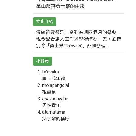
萬山部落勇士祭的由來
文化介紹
傳統祖靈祭是一系列為期四個月的祭典，
現今配合族人工作求學濃縮為一天，並特
別將「勇士祭(Ta‘avala)」凸顯辦理。
小辭典
ta‘avalra
勇士成年禮
molapangolai
祖靈祭
asavasavahe
男性青年
atamatama
父字輩的稱呼