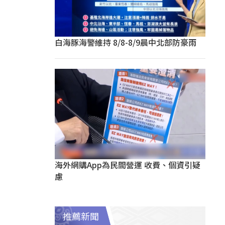
白海豚海警維持 8/8-8/9晨中北部防豪雨
海外網購App為民間營運 收費、個資引疑
慮
推薦新聞