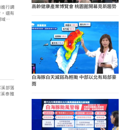
高齡健康產業博覽會 桃園館開幕見新趨勢
口進行調
村，還有
場域主要
白海豚白天減弱為輕颱 中部以北有局部豪
雨
寒溪部落
寒溪泰雅