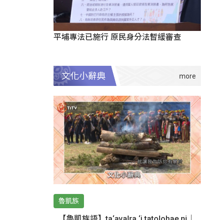
平埔專法已施行 原民身分法暫緩審查
文化小辭典
魯凱族
【魯凱族語】ta‘avalra ‘i tatolohae ni｜