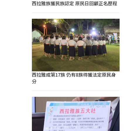
西拉雅族獲民族認定 原民日回顧正名歷程
西拉雅成第17族 仍有8族待獲法定原民身
分