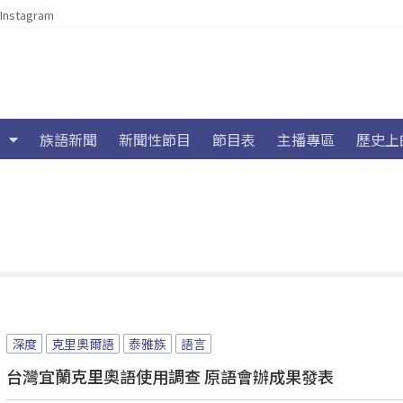
Instagram
族語新聞
新聞性節目
節目表
主播專區
歷史上
深度
克里奧爾語
泰雅族
語言
台灣宜蘭克里奧語使用調查 原語會辦成果發表