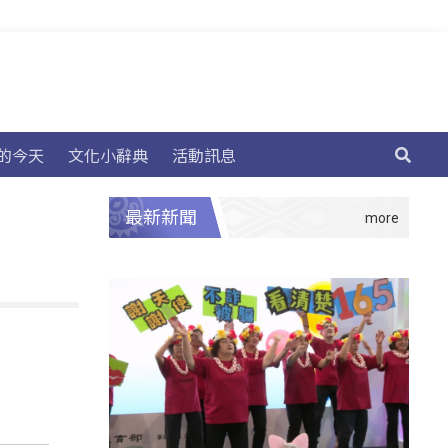
的今天
文化小辭典
活動訊息
最新新聞