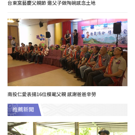
台東窯藝慶父親節 邀父子做陶碗感念土地
南投仁愛表揚16位模範父親 感謝爸爸辛勞
推薦新聞