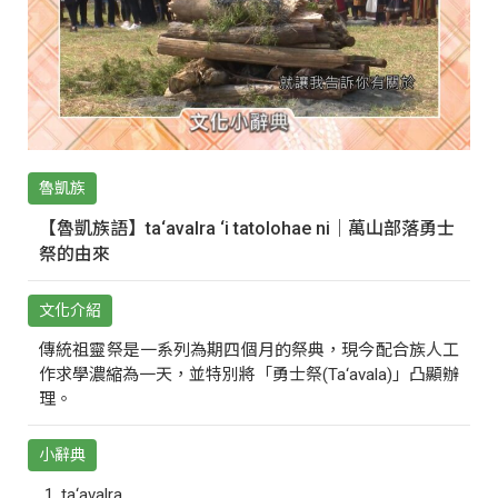
魯凱族
【魯凱族語】ta‘avalra ‘i tatolohae ni｜萬山部落勇士
祭的由來
文化介紹
傳統祖靈祭是一系列為期四個月的祭典，現今配合族人工
作求學濃縮為一天，並特別將「勇士祭(Ta‘avala)」凸顯辦
理。
小辭典
ta‘avalra