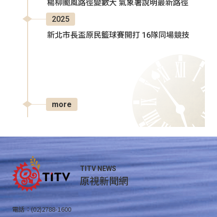
楊柳颱風路徑變數大 氣象署說明最新路徑
2025
新北市長盃原民籃球賽開打 16隊同場競技
more
TITV NEWS
原視新聞網
電話：(02)2788-1600