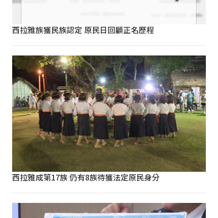
西拉雅族獲民族認定 原民日回顧正名歷程
西拉雅成第17族 仍有8族待獲法定原民身分