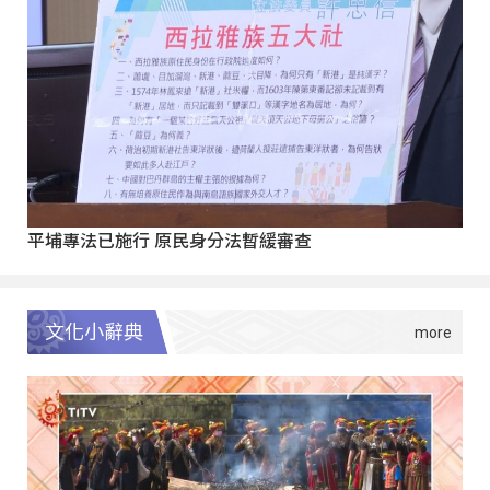
平埔專法已施行 原民身分法暫緩審查
文化小辭典