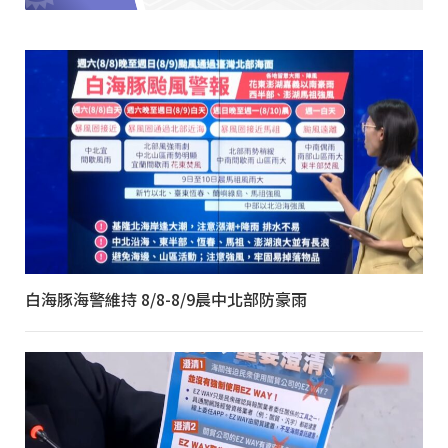
白海豚海警維持 8/8-8/9晨中北部防豪雨