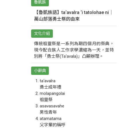
魯凱族
【魯凱族語】ta‘avalra ‘i tatolohae ni｜
萬山部落勇士祭的由來
文化介紹
傳統祖靈祭是一系列為期四個月的祭典，
現今配合族人工作求學濃縮為一天，並特
別將「勇士祭(Ta‘avala)」凸顯辦理。
小辭典
ta‘avalra
勇士成年禮
molapangolai
祖靈祭
asavasavahe
男性青年
atamatama
父字輩的稱呼