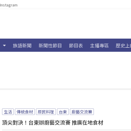
Instagram
族語新聞
新聞性節目
節目表
主播專區
歷史上
生活
傳統食材
原民料理
台東
廚藝交流賽
頂尖對決！台東辦廚藝交流賽 推廣在地食材