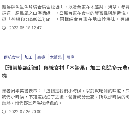
新鮮鮭魚生魚片結合馬告松坂肉，以及台東在地酪梨、海草，參
這道「原民風之山海情緣」，凸顯台東在食材的豐富性與創造性
道「神旗Fata&#8217;an」，同樣結合台東在地山珍海味，有
豆、洛神花，透過創意為部落傳統食材注入新的靈魂。
2023-05-18 12:47
傳統食材
加工
商機
木鱉果
農產
【雅美族語新聞】傳統食材「木鱉果」加工 創造多元農
機
業者周畢英書表示：「這個是我們小時候，以前就吃到的味道，
我們小時候，不知道說紅了之後，營養成分更高，所以那時候的
媽媽，他們都是煮湯吃綠色的。
2022-07-26 20:00