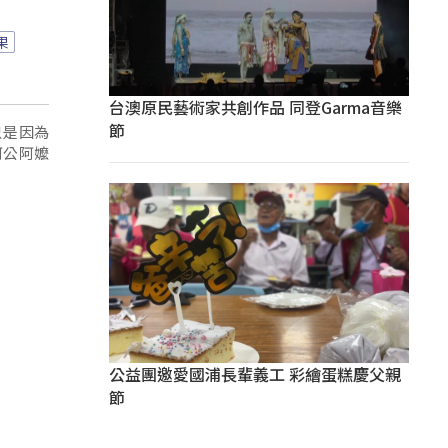
果
台澳原民藝術家共創作品 同登Garma音樂
節
只是因為
阿公阿嬤
公益團邀愛國浦長輩義工 彩繪蛋糕慶父親
節