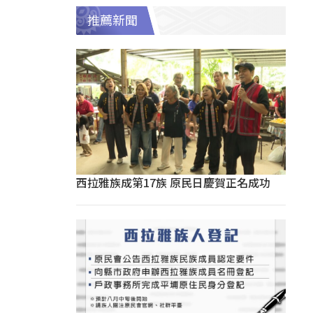
推薦新聞
西拉雅族成第17族 原民日慶賀正名成功