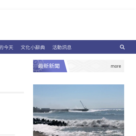
的今天
文化小辭典
活動訊息
最新新聞