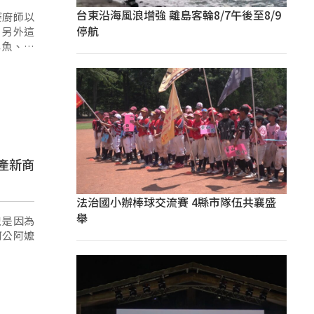
台東沿海風浪增強 離島客輪8/7午後至8/9
賽廚師以
停航
，另外這
旗魚、樹
產新商
法治國小辦棒球交流賽 4縣市隊伍共襄盛
舉
只是因為
阿公阿嬤