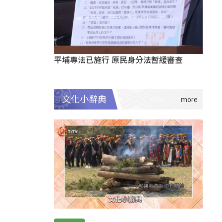
平埔專法已施行 原民身分法暫緩審查
文化小辭典