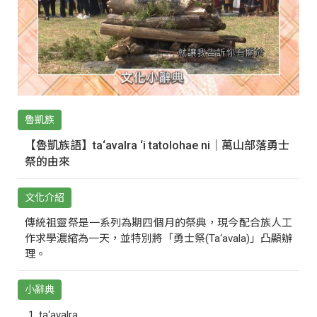
魯凱族
【魯凱族語】ta‘avalra ‘i tatolohae ni｜萬山部落勇士
祭的由來
文化介紹
傳統祖靈祭是一系列為期四個月的祭典，現今配合族人工
作求學濃縮為一天，並特別將「勇士祭(Ta‘avala)」凸顯辦
理。
小辭典
ta‘avalra