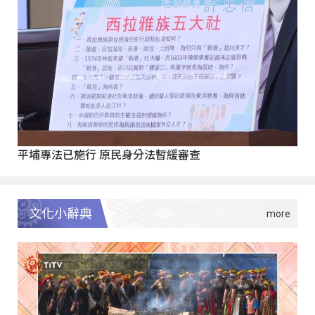
平埔專法已施行 原民身分法暫緩審查
文化小辭典