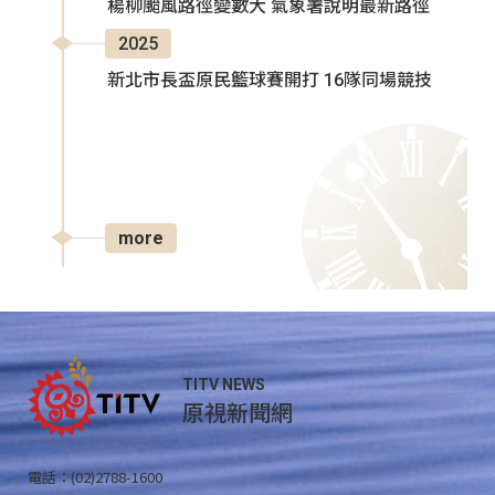
楊柳颱風路徑變數大 氣象署說明最新路徑
2025
新北市長盃原民籃球賽開打 16隊同場競技
more
TITV NEWS
原視新聞網
電話：(02)2788-1600