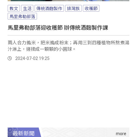
教文
生活
傳統酒麴製作
排灣族
收穫節
馬里弗勒部落
馬里弗勒部落迎收穫節 辦傳統酒麴製作課
兩人合力搗米，把米搗成粉末；再用三到四種植物所熬煮湯
汁淋上，搓揉成一顆顆的小圓球。
2024-07-02 19:25
最新新聞