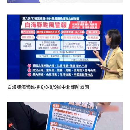
白海豚海警維持 8/8-8/9晨中北部防豪雨