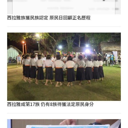
西拉雅族獲民族認定 原民日回顧正名歷程
西拉雅成第17族 仍有8族待獲法定原民身分