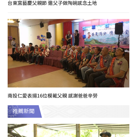
台東窯藝慶父親節 邀父子做陶碗感念土地
南投仁愛表揚16位模範父親 感謝爸爸辛勞
推薦新聞