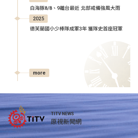
白海豚8/8、9離台最近 北部戒備強風大雨
2025
德芙蘭國小少棒隊成軍3年 獲隊史首座冠軍
more
TITV NEWS
原視新聞網