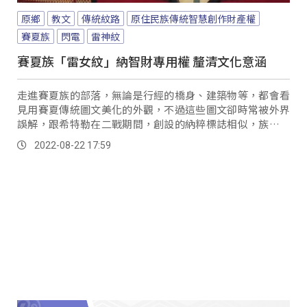
原鄉
教文
傳統紋路
原住民族傳統智慧創作財產權
賽夏族
閃電
雷神紋
賽夏族「雷女紋」納智財專用權 釐清文化意涵
走進賽夏族的部落，無論是行經的橋身、建築物等，都會看
見用賽夏傳統圖文美化的外觀，不過這些圖文卻時常被外界
誤解，跟希特勒在二戰期間，創設的納粹標誌相似，族人澄
清傳統紋路是以菱形來做變化，青年也表示年輕族人更有義
2022-08-22 17:59
務，藉此向外界進行文化教育。