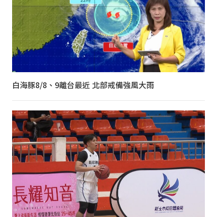
白海豚8/8、9離台最近 北部戒備強風大雨