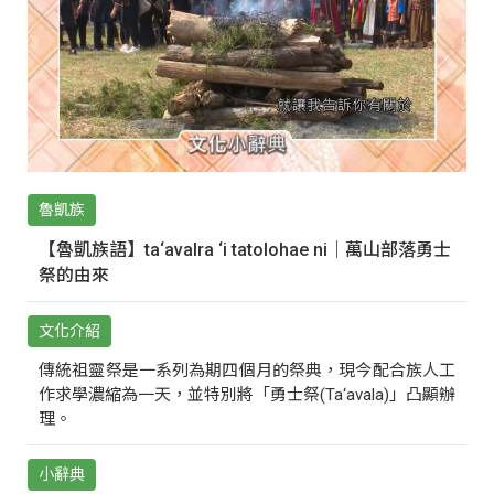
魯凱族
【魯凱族語】ta‘avalra ‘i tatolohae ni｜萬山部落勇士
祭的由來
文化介紹
傳統祖靈祭是一系列為期四個月的祭典，現今配合族人工
作求學濃縮為一天，並特別將「勇士祭(Ta‘avala)」凸顯辦
理。
小辭典