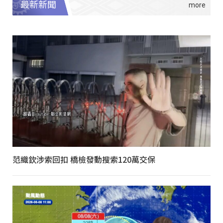
最新新聞
范織欽涉索回扣 橋檢發動搜索120萬交保