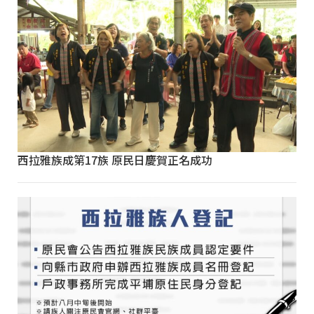
西拉雅族成第17族 原民日慶賀正名成功