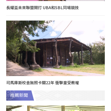
長耀盃未來聯盟開打 UBA和SBL同場競技
司馬庫斯校舍無照卡關22年 衝擊童受教權
推薦新聞