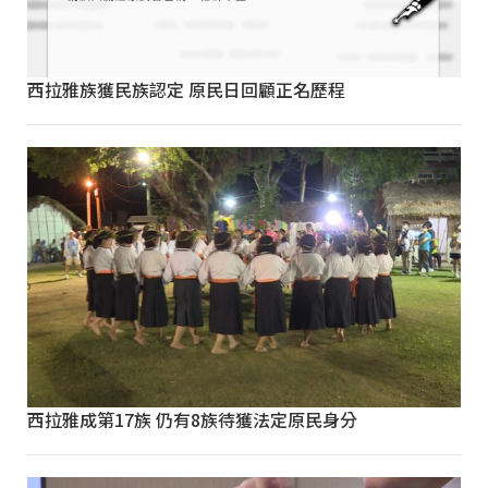
西拉雅族獲民族認定 原民日回顧正名歷程
西拉雅成第17族 仍有8族待獲法定原民身分