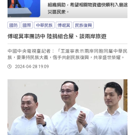
國防
國際
中華民族
傅崐萁
民族復興
傅崐萁率團訪中 陸捐組合屋、談兩岸旅遊
中國中央電視臺記者：「王滬寧表示兩岸同胞同屬中華民
族，要秉持民族大義，偕手共創民族復興，共享盛世榮耀。
2024-04-28 19:09