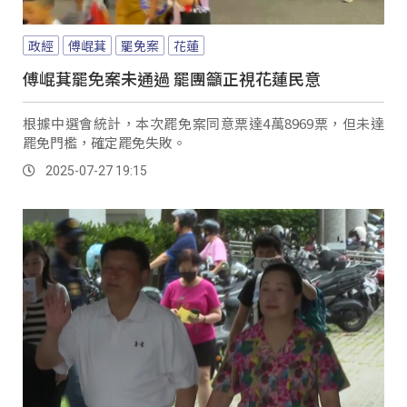
政經
傅崐萁
罷免案
花蓮
傅崐萁罷免案未通過 罷團籲正視花蓮民意
根據中選會統計，本次罷免案同意票達4萬8969票，但未達
罷免門檻，確定罷免失敗。
2025-07-27 19:15