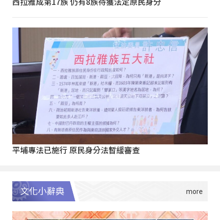
西拉雅成第17族 仍有8族待獲法定原民身分
平埔專法已施行 原民身分法暫緩審查
文化小辭典