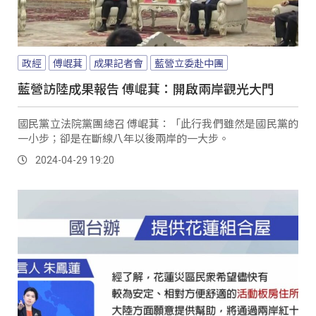
政經
傅崐萁
成果記者會
藍營立委赴中團
藍營訪陸成果報告 傅崐萁：開啟兩岸觀光大門
國民黨立法院黨團總召 傅崐萁：「此行我們雖然是國民黨的
一小步；卻是在斷線八年以後兩岸的一大步。
2024-04-29 19:20