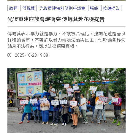
政經
傅崐萁
光復重建特別條例座談會
張峻
按鈴提告
光復重建座談會爆衝突 傅崐萁赴花檢提告
傅崐萁表示暴力就是暴力、不該被合理化，強調花蓮是善良
祥和的城市，不容許以暴力破壞法治與民主；他呼籲各界勿
姑息不法行為，應以法律還原真相。
2025-10-28 19:08