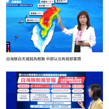
白海豚白天減弱為輕颱 中部以北有局部豪雨