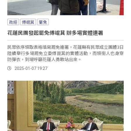
政經
傅崐萁
罷免
花蓮民團發起罷免傅崐萁 辦多場實體連署
民眾依序領取表格填寫罷免連署，花蓮縣有民眾成立團體3日
陸續舉行多場罷免立委傅崑萁的實體活動，而領銜人也身穿
防彈衣，到場呼籲花蓮人勇敢站出來。
2025-01-07 19:27