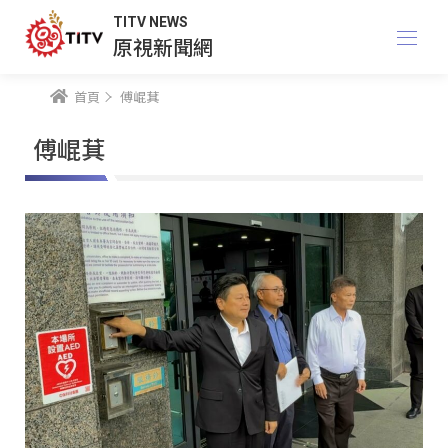
TITV NEWS
原視新聞網
首頁
傅崐萁
傅崐萁