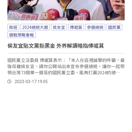
政經
2024總統大選
侯友宜
傅崐萁
參選總統
國民黨
選戰策略會報
侯友宜貼文黨拒黑金 外界解讀暗指傅崐萁
國民黨立法委員 傅崐萁表示：「本人在這裡誠摯的呼籲，最
強母雞侯友宜，請你公開站出來宣布參選總統，讓你一起帶
領台灣73個單一選區的國民黨立委，能夠打贏2024的總統選
戰。
2023-03-17 19:05