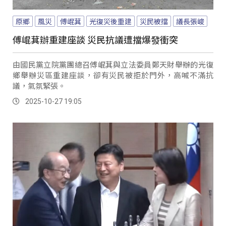
原鄉
風災
傅崐萁
光復災後重建
災民被擋
議長張峻
傅崐萁辦重建座談 災民抗議遭擋爆發衝突
由國民黨立院黨團總召傅崐萁與立法委員鄭天財舉辦的光復
鄉舉辦災區重建座談，卻有災民被拒於門外，高喊不滿抗
議，氣氛緊張。
2025-10-27 19:05