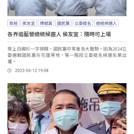
政經
侯友宜
傅崐萁
國民黨
立委提名
總統候選人
各界追藍營總統候選人 侯友宜：隨時可上場
穿上白襯衫一字排開，國民黨中常會浩大聲勢，因為2024立
委選戰國民黨在花蓮等地，第一階段立委提名候選名單出
爐。
2023-04-12 19:08