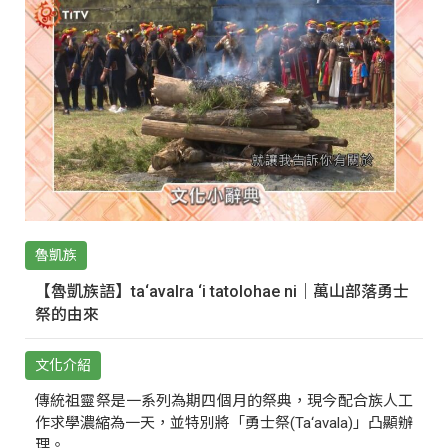
魯凱族
【魯凱族語】ta‘avalra ‘i tatolohae ni｜萬山部落勇士
祭的由來
文化介紹
傳統祖靈祭是一系列為期四個月的祭典，現今配合族人工
作求學濃縮為一天，並特別將「勇士祭(Ta‘avala)」凸顯辦
理。