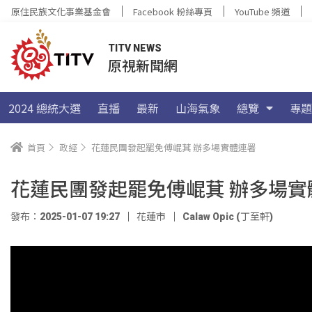
原住民族文化事業基金會
Facebook 粉絲專頁
YouTube 頻道
TITV NEWS
原視新聞網
2024 總統大選
直播
最新
山海氣象
總覽
專題
首頁
政經
花蓮民團發起罷免傅崐萁 辦多場實體連署
花蓮民團發起罷免傅崐萁 辦多場實
發布：2025-01-07 19:27
花蓮市
Calaw Opic (丁至軒)