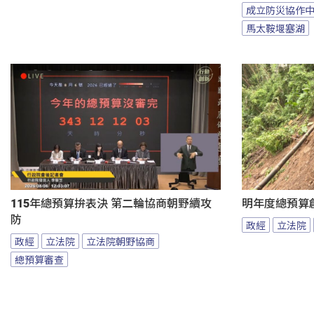
成立防災協作
馬太鞍堰塞湖
115年總預算拚表決 第二輪協商朝野續攻
明年度總預算
防
政經
立法院
政經
立法院
立法院朝野協商
總預算審查