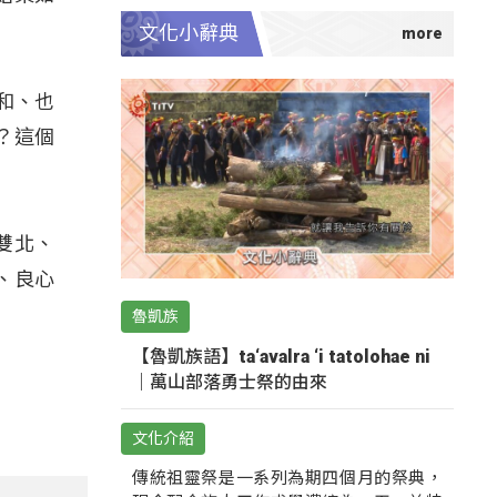
文化小辭典
和、也
？這個
雙北、
、良心
魯凱族
【魯凱族語】ta‘avalra ‘i tatolohae ni
｜萬山部落勇士祭的由來
文化介紹
傳統祖靈祭是一系列為期四個月的祭典，