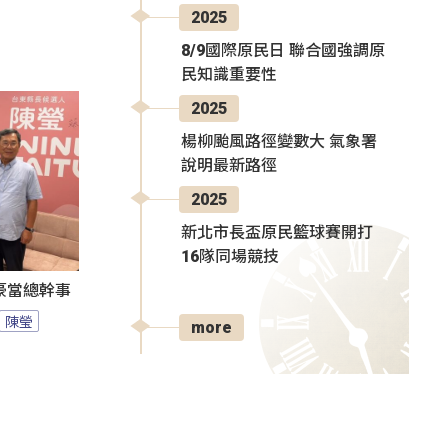
2025
8/9國際原民日 聯合國強調原
民知識重要性
2025
楊柳颱風路徑變數大 氣象署
說明最新路徑
2025
新北市長盃原民籃球賽開打
16隊同場競技
豪當總幹事
陳瑩
more