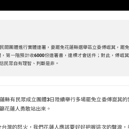
民間團體進行實體連署，要罷免花蓮縣選舉區立委傅崐萁，罷
，第一階預計收6000份連署書，達標才會送件；對此，傅崐
信民眾自有理智、判斷是非。
蓮縣有民眾成立團體3日陸續舉行多場罷免立委傅崑萁的
籲花蓮人勇敢站出來。
全台灣的怒火，我們花蓮人應該要好好把握這次的聲浪，