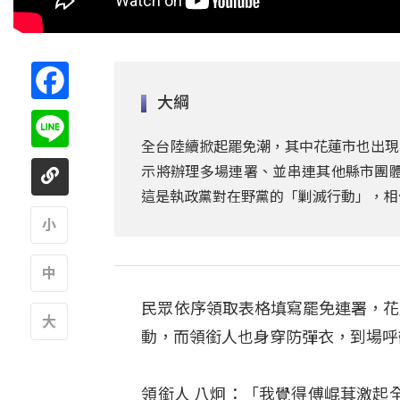
Facebook
大綱
Line
全台陸續掀起罷免潮，其中花蓮市也出現
示將辦理多場連署、並串連其他縣市團體
這是執政黨對在野黨的「剿滅行動」，相
A
民眾依序領取表格填寫罷免連署，花
A
動，而領銜人也身穿防彈衣，到場呼
A
領銜人 八炯：「我覺得傅崐萁激起