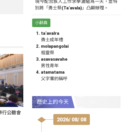
現今配合族人工作求學濃縮為一天，並特
別將「勇士祭(Ta‘avala)」凸顯辦理。
小辭典
ta‘avalra
勇士成年禮
molapangolai
祖靈祭
asavasavahe
男性青年
atamatama
父字輩的稱呼
歷史上的今天
舉行公聽會
2026/ 08/ 08