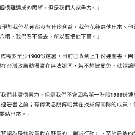
個很難達成的願望，但是我們大家盡力。」
表現對我們花蓮都沒有什麼利益，我們花蓮選他出來、他
八糟，我們看不過去，所以要把他下臺。」
檻需要至少1900份連署，目前已收到上千份連署書，團
現在台灣政局動盪實在無法認同，若不想被罷免，就請讓
「我們其實很努力，但是我們不會因為第一階段1900份達
出連署書之前；有傳消息說傅崐萁在找拔傅團隊的成員，
要站出來。」
崐萁認為是執政黨對在野黨的「剿滅行動」，至於最後的