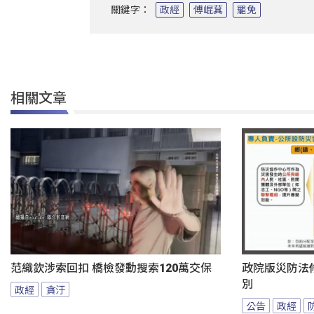
關鍵字：
政經
傅崐萁
罷免
相關文章
范織欽涉索回扣 橋檢發動搜索120萬交保
政院版災防法
別
政經
貪汙
公告
政經