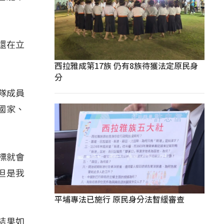
還在立
西拉雅成第17族 仍有8族待獲法定原民身
分
隊成員
國家、
標就會
但是我
平埔專法已施行 原民身分法暫緩審查
結果如