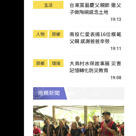
台東窯藝慶父親節 邀父
生活
子做陶碗感念土地
19:13
南投仁愛表揚16位模範
人物
原鄉
父親 感謝爸爸辛勞
19:11
大鳥村水保故事展 災害
原鄉
環境
記憶轉化防災教育
19:08
推薦新聞