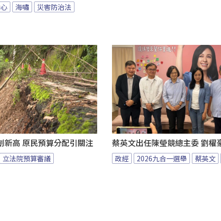
中心
海嘯
災害防治法
創新高 原民預算分配引關注
蔡英文出任陳瑩競總主委 劉櫂
立法院預算審議
政經
2026九合一選舉
蔡英文