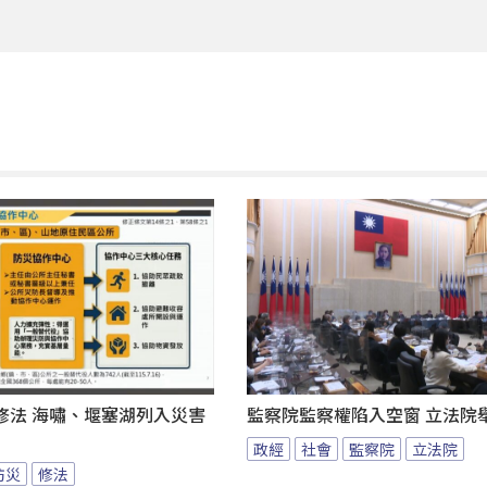
修法 海嘯、堰塞湖列入災害
監察院監察權陷入空窗 立法院
政經
社會
監察院
立法院
防災
修法