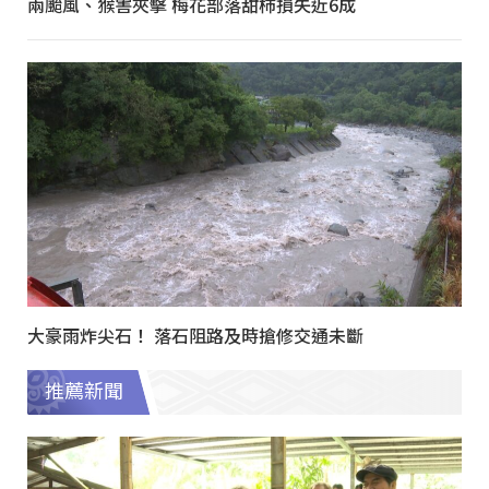
兩颱風、猴害夾擊 梅花部落甜柿損失近6成
大豪雨炸尖石！ 落石阻路及時搶修交通未斷
推薦新聞