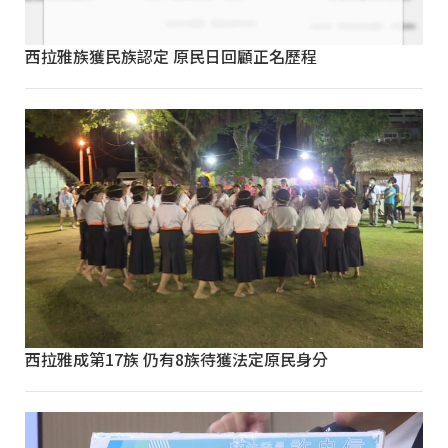
西拉雅族獲民族認定 原民日回顧正名歷程
西拉雅成第17族 仍有8族待獲法定原民身分