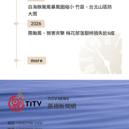
白海豚颱風暴風圈縮小 竹苗、台北山區防
大雨
2026
兩颱風、猴害夾擊 梅花部落甜柿損失近6成
more
TITV NEWS
原視新聞網
電話：(02)2788-1600