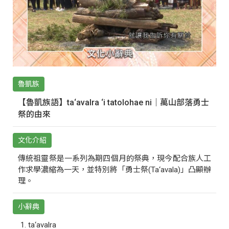
魯凱族
【魯凱族語】ta‘avalra ‘i tatolohae ni｜萬山部落勇士
祭的由來
文化介紹
傳統祖靈祭是一系列為期四個月的祭典，現今配合族人工
作求學濃縮為一天，並特別將「勇士祭(Ta‘avala)」凸顯辦
理。
小辭典
ta‘avalra