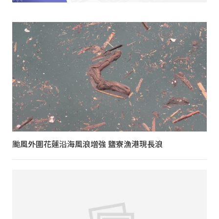
颱風外圍花蓮沿海風浪增強 鹽寮漁港現長浪